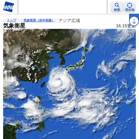
検索
現在地
雨雲レーダー
台風情報
アジア広域
地震情報
警報・注意報
2週間天気
ラ
トップ
気象衛星（赤外画像）
気象衛星
16:15更新