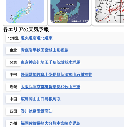
各エリアの天気予報
道央
道南
道北
道東
北海道
青森
岩手
秋田
宮城
山形
福島
東北
東京
神奈川
埼玉
千葉
茨城
栃木
群馬
関東
静岡
愛知
岐阜
山梨
長野
新潟
富山
石川
福井
中部
大阪
兵庫
京都
滋賀
奈良
和歌山
三重
近畿
広島
岡山
山口
島根
鳥取
中国
香川
徳島
愛媛
高知
四国
福岡
佐賀
長崎
大分
熊本
宮崎
鹿児島
九州