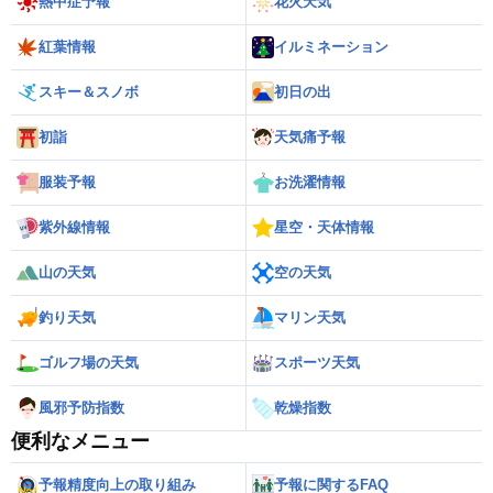
熱中症予報
花火天気
紅葉情報
イルミネーション
スキー＆スノボ
初日の出
初詣
天気痛予報
服装予報
お洗濯情報
紫外線情報
星空・天体情報
山の天気
空の天気
釣り天気
マリン天気
ゴルフ場の天気
スポーツ天気
風邪予防指数
乾燥指数
便利なメニュー
予報精度向上の取り組み
予報に関するFAQ