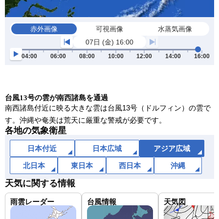
赤外画像
可視画像
水蒸気画像
07日 (金) 16:00
04:00
06:00
08:00
10:00
12:00
14:00
16:00
台風13号の雲が南西諸島を通過
南西諸島付近に映る大きな雲は台風13号（ドルフィン）の雲で
す。沖縄や奄美は荒天に厳重な警戒が必要です。
各地の気象衛星
日本付近
日本広域
アジア広域
北日本
東日本
西日本
沖縄
天気に関する情報
雨雲レーダー
台風情報
天気図