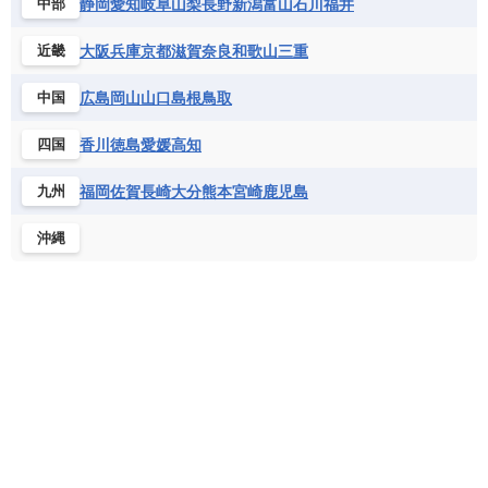
静岡
愛知
岐阜
山梨
長野
新潟
富山
石川
福井
中部
大阪
兵庫
京都
滋賀
奈良
和歌山
三重
近畿
広島
岡山
山口
島根
鳥取
中国
香川
徳島
愛媛
高知
四国
福岡
佐賀
長崎
大分
熊本
宮崎
鹿児島
九州
沖縄