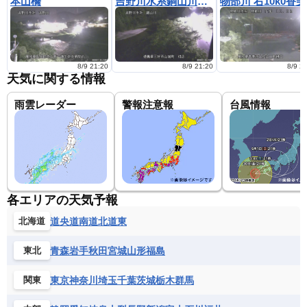
本山橋
吉野川水系銅山川 徳島県三好市山城町 信正
物
8/9 21:20
8/9 21:20
8/9 2
天気に関する情報
雨雲レーダー
警報注意報
台風情報
各エリアの天気予報
道央
道南
道北
道東
北海道
青森
岩手
秋田
宮城
山形
福島
東北
東京
神奈川
埼玉
千葉
茨城
栃木
群馬
関東