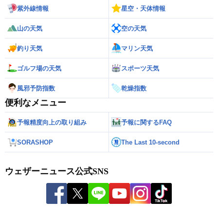
紫外線情報
星空・天体情報
山の天気
空の天気
釣り天気
マリン天気
ゴルフ場の天気
スポーツ天気
風邪予防指数
乾燥指数
便利なメニュー
予報精度向上の取り組み
予報に関するFAQ
SORASHOP
The Last 10-second
ウェザーニュース公式SNS