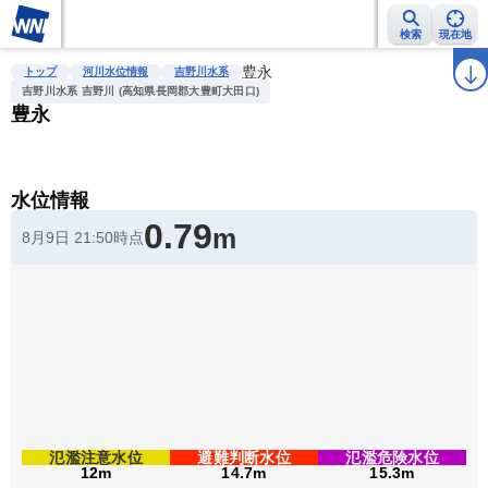
検索
現在地
雨雲レーダー
台風情報
地震情報
豊永
警報・注意報
2週間天気
ラ
トップ
河川水位情報
吉野川水系
吉野川水系 吉野川 (高知県長岡郡大豊町大田口)
豊永
水位情報
0.79
m
8月9日 21:50時点
氾濫注意水位
避難判断水位
氾濫危険水位
12m
14.7m
15.3m