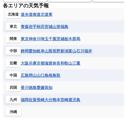
各エリアの天気予報
道央
道南
道北
道東
北海道
青森
岩手
秋田
宮城
山形
福島
東北
東京
神奈川
埼玉
千葉
茨城
栃木
群馬
関東
静岡
愛知
岐阜
山梨
長野
新潟
富山
石川
福井
中部
大阪
兵庫
京都
滋賀
奈良
和歌山
三重
近畿
広島
岡山
山口
島根
鳥取
中国
香川
徳島
愛媛
高知
四国
福岡
佐賀
長崎
大分
熊本
宮崎
鹿児島
九州
沖縄