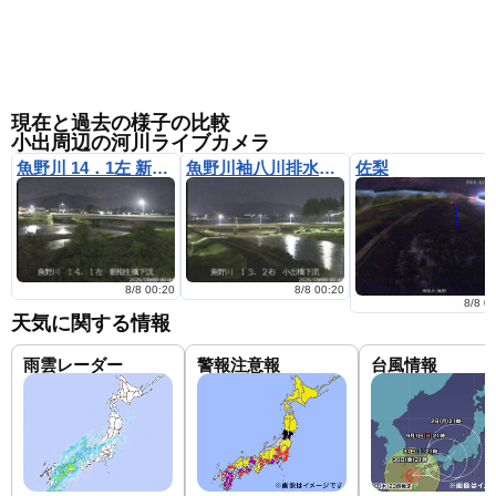
現在と過去の様子の比較
小出周辺の河川ライブカメラ
魚野川 14．1左 新柳生橋下流
魚野川袖八川排水機場周辺
佐梨
8/8 00:20
8/8 00:20
8/8 0
天気に関する情報
雨雲レーダー
警報注意報
台風情報