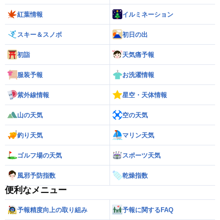
紅葉情報
イルミネーション
スキー＆スノボ
初日の出
初詣
天気痛予報
服装予報
お洗濯情報
紫外線情報
星空・天体情報
山の天気
空の天気
釣り天気
マリン天気
ゴルフ場の天気
スポーツ天気
風邪予防指数
乾燥指数
便利なメニュー
予報精度向上の取り組み
予報に関するFAQ