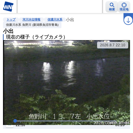
検索
現在地
雨雲レーダー
台風情報
地震情報
小出
警報・注意報
2週間天気
ラ
トップ
河川水位情報
信濃川水系
信濃川水系 魚野川 (新潟県魚沼市青島)
小出
現在の様子（ライブカメラ）
2026.8.7 22:10
07日 (金) 22:10
22:10
00:20