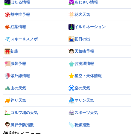
ほたる情報
あじさい情報
熱中症予報
花火天気
紅葉情報
イルミネーション
スキー＆スノボ
初日の出
初詣
天気痛予報
服装予報
お洗濯情報
紫外線情報
星空・天体情報
山の天気
空の天気
釣り天気
マリン天気
ゴルフ場の天気
スポーツ天気
風邪予防指数
乾燥指数
便利なメニュー