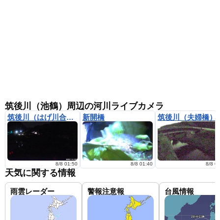
筑後川（池鶴）周辺の河川ライブカメラ
筑後川（はげ川合流点）
新開橋
筑後川（夫婦橋）
8/8 01:50
8/8 01:40
8/8 0
天気に関する情報
雨雲レーダー
警報注意報
台風情報