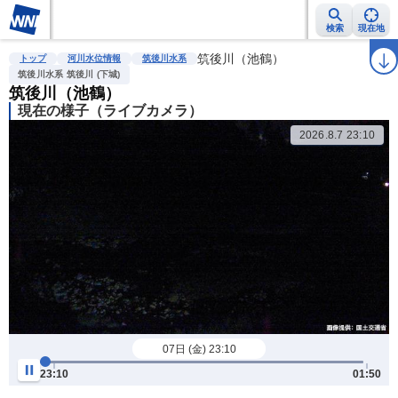
検索
現在地
雨雲レーダー
台風情報
地震情報
筑後川（池鶴）
警報・注意報
2週間天気
ラ
トップ
河川水位情報
筑後川水系
筑後川水系 筑後川 (下城)
筑後川（池鶴）
現在の様子（ライブカメラ）
2026.8.7 23:10
07日 (金) 23:10
23:10
01:50