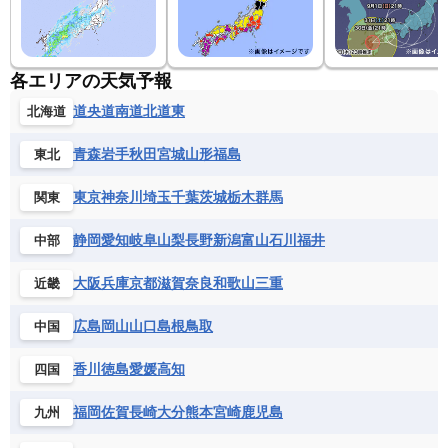
各エリアの天気予報
道央
道南
道北
道東
北海道
青森
岩手
秋田
宮城
山形
福島
東北
東京
神奈川
埼玉
千葉
茨城
栃木
群馬
関東
静岡
愛知
岐阜
山梨
長野
新潟
富山
石川
福井
中部
大阪
兵庫
京都
滋賀
奈良
和歌山
三重
近畿
広島
岡山
山口
島根
鳥取
中国
香川
徳島
愛媛
高知
四国
福岡
佐賀
長崎
大分
熊本
宮崎
鹿児島
九州