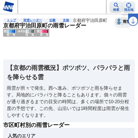
検索
現在地
天気
台風
雨雲レーダー
台風情報
地震情報
京都府宇治田原町
警報・注意報
2週間天気
ラ
トップ
雨雪レーダー
近畿
京都
雨雪
京都府宇治田原町の雨雪レーダー
明
る
い
【京都の雨雲概況】ポツポツ、パラパラと雨
暗
を降らせる雲
い
雨雲が所々で発生。西へ進み、ポツポツと雨を降らせま
薄
す。局地的にパラパラと降ることもあります。個々の雨雲
い
が通り過ぎるまでの目安の時間は、多くの場所で10-20分程
濃
度の予想です。この先、山沿いでは1時間程度は雨雲が発生
い
しやすくなります。
市区町村別の雨雪レーダー
人気のエリア