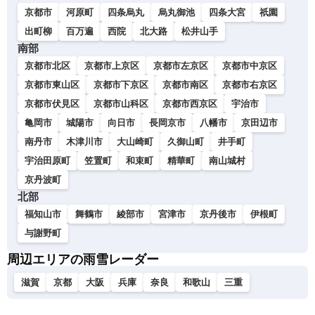
京都市
河原町
四条烏丸
烏丸御池
四条大宮
祇園
出町柳
百万遍
西院
北大路
松井山手
南部
京都市北区
京都市上京区
京都市左京区
京都市中京区
京都市東山区
京都市下京区
京都市南区
京都市右京区
京都市伏見区
京都市山科区
京都市西京区
宇治市
亀岡市
城陽市
向日市
長岡京市
八幡市
京田辺市
南丹市
木津川市
大山崎町
久御山町
井手町
宇治田原町
笠置町
和束町
精華町
南山城村
京丹波町
北部
福知山市
舞鶴市
綾部市
宮津市
京丹後市
伊根町
与謝野町
周辺エリアの雨雪レーダー
滋賀
京都
大阪
兵庫
奈良
和歌山
三重