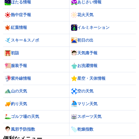
ほたる情報
あじさい情報
熱中症予報
花火天気
紅葉情報
イルミネーション
スキー＆スノボ
初日の出
初詣
天気痛予報
服装予報
お洗濯情報
紫外線情報
星空・天体情報
山の天気
空の天気
釣り天気
マリン天気
ゴルフ場の天気
スポーツ天気
風邪予防指数
乾燥指数
便利なメニュー