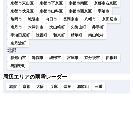
京都市東山区
京都市下京区
京都市南区
京都市右京区
京都市伏見区
京都市山科区
京都市西京区
宇治市
亀岡市
城陽市
向日市
長岡京市
八幡市
京田辺市
南丹市
木津川市
大山崎町
久御山町
井手町
宇治田原町
笠置町
和束町
精華町
南山城村
京丹波町
北部
福知山市
舞鶴市
綾部市
宮津市
京丹後市
伊根町
与謝野町
周辺エリアの雨雪レーダー
滋賀
京都
大阪
兵庫
奈良
和歌山
三重