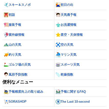
スキー＆スノボ
初日の出
初詣
天気痛予報
服装予報
お洗濯情報
紫外線情報
星空・天体情報
山の天気
空の天気
釣り天気
マリン天気
ゴルフ場の天気
スポーツ天気
風邪予防指数
乾燥指数
便利なメニュー
予報精度向上の取り組み
予報に関するFAQ
SORASHOP
The Last 10-second