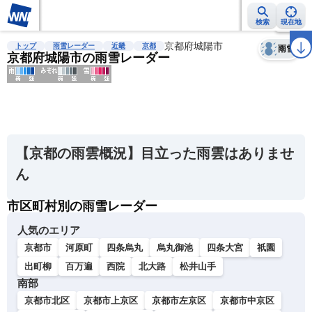
検索
現在地
天気
台風
雨雲レーダー
台風情報
地震情報
京都府城陽市
警報・注意報
2週間天気
ラ
トップ
雨雪レーダー
近畿
京都
雨雪
京都府城陽市の雨雪レーダー
明
る
い
【京都の雨雲概況】目立った雨雲はありませ
暗
ん
い
市区町村別の雨雪レーダー
薄
い
人気のエリア
濃
京都市
河原町
四条烏丸
烏丸御池
四条大宮
祇園
い
出町柳
百万遍
西院
北大路
松井山手
南部
京都市北区
京都市上京区
京都市左京区
京都市中京区