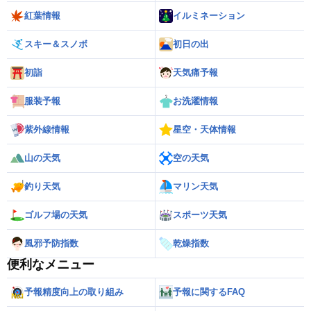
紅葉情報
イルミネーション
スキー＆スノボ
初日の出
初詣
天気痛予報
服装予報
お洗濯情報
紫外線情報
星空・天体情報
山の天気
空の天気
釣り天気
マリン天気
ゴルフ場の天気
スポーツ天気
風邪予防指数
乾燥指数
便利なメニュー
予報精度向上の取り組み
予報に関するFAQ