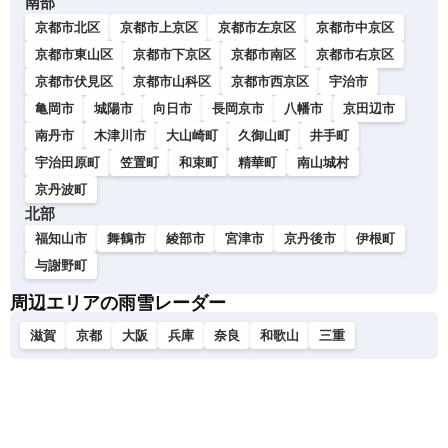
南部
京都市北区
京都市上京区
京都市左京区
京都市中京区
京都市東山区
京都市下京区
京都市南区
京都市右京区
京都市伏見区
京都市山科区
京都市西京区
宇治市
亀岡市
城陽市
向日市
長岡京市
八幡市
京田辺市
南丹市
木津川市
大山崎町
久御山町
井手町
宇治田原町
笠置町
和束町
精華町
南山城村
京丹波町
北部
福知山市
舞鶴市
綾部市
宮津市
京丹後市
伊根町
与謝野町
周辺エリアの雨雪レーダー
滋賀
京都
大阪
兵庫
奈良
和歌山
三重