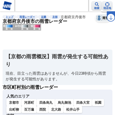
検索
現在地
天気
台風
雨雲レーダー
台風情報
地震情報
京都府京丹後市
警報・注意報
2週間天気
ラ
トップ
雨雪レーダー
近畿
京都
雨雪
京都府京丹後市の雨雪レーダー
明
る
い
【京都の雨雲概況】雨雲が発生する可能性あ
暗
り
い
現在、目立った雨雲はありませんが、今日23時頃から雨雲
薄
が発生する可能性があります。
い
市区町村別の雨雪レーダー
濃
い
人気のエリア
京都市
河原町
四条烏丸
烏丸御池
四条大宮
祇園
出町柳
百万遍
西院
北大路
松井山手