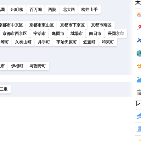
天
祇園
出町柳
百万遍
西院
北大路
松井山手
京都市中京区
京都市東山区
京都市下京区
京都市南区
京都市西京区
宇治市
亀岡市
城陽市
向日市
長岡京市
山崎町
久御山町
井手町
宇治田原町
笠置町
和束町
後市
伊根町
与謝野町
三重
レ