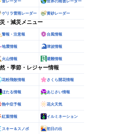
雷レーダー
世界の雨雲レーダー
ゲリラ雷雨レーダー
黄砂レーダー
災・減災メニュー
警報・注意報
台風情報
地震情報
津波情報
火山情報
避難情報
然・季節・レジャー情報
花粉飛散情報
さくら開花情報
ほたる情報
あじさい情報
熱中症予報
花火天気
ー
世界の雨雲レーダー
紅葉情報
イルミネーション
スキー＆スノボ
初日の出