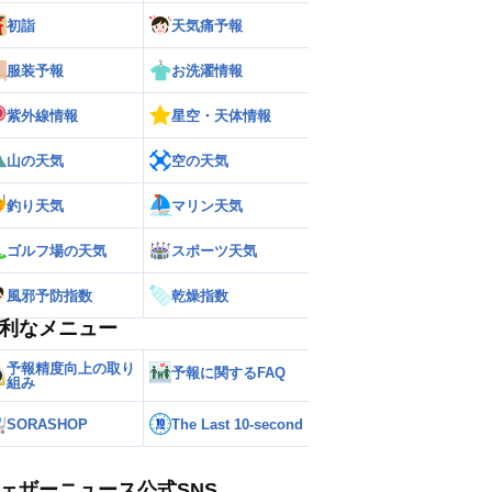
初詣
天気痛予報
服装予報
お洗濯情報
紫外線情報
星空・天体情報
山の天気
空の天気
釣り天気
マリン天気
ゴルフ場の天気
スポーツ天気
風邪予防指数
乾燥指数
利なメニュー
予報精度向上の取り
予報に関するFAQ
組み
SORASHOP
The Last 10-second
ェザーニュース公式SNS