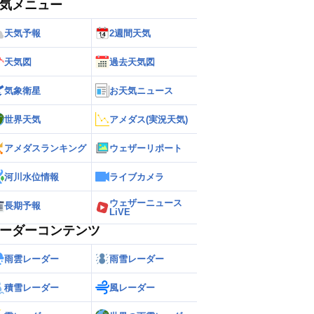
気メニュー
天気予報
2週間天気
天気図
過去天気図
気象衛星
お天気ニュース
世界天気
アメダス(実況天気)
アメダスランキング
ウェザーリポート
河川水位情報
ライブカメラ
ウェザーニュース
長期予報
LiVE
ーダーコンテンツ
雨雲レーダー
雨雪レーダー
積雪レーダー
風レーダー