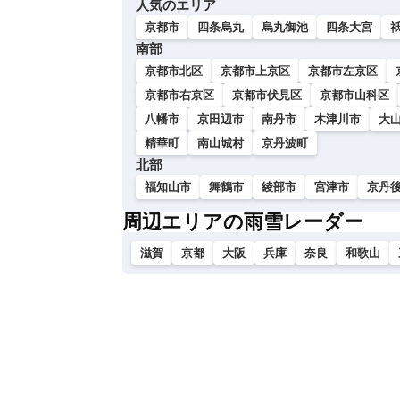
人気のエリア
い
京都市
四条烏丸
烏丸御池
四条大宮
南部
京都市北区
京都市上京区
京都市左京区
京都市右京区
京都市伏見区
京都市山科区
八幡市
京田辺市
南丹市
木津川市
大
精華町
南山城村
京丹波町
北部
福知山市
舞鶴市
綾部市
宮津市
京丹
周辺エリアの雨雪レーダー
滋賀
京都
大阪
兵庫
奈良
和歌山