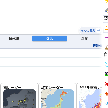
防
もっと見る
降水量
気温
湿度
観測値
自
雷レーダー
紅葉レーダー
ゲリラ雷雨レーダ