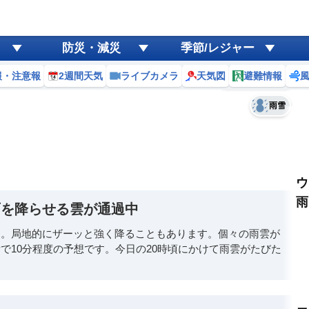
ゲリラ
風
防災・減災
季節/レジャー
黄砂
報・注意報
2週間天気
ライブカメラ
天気図
避難情報
予報士コメント
天気
台風
雨雪
ウ
雨
雨を降らせる雲が通過中
す。局地的にザーッと強く降ることもあります。個々の雨雲が
で10分程度の予想です。今日の20時頃にかけて雨雲がたびた