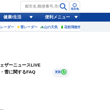
現在地
健康/生活
便利メニュー
風レーダー
雷レーダー
山の天気
花粉飛散情報
世界天気
ェザーニュースLiVE
・雪に関するFAQ
更新