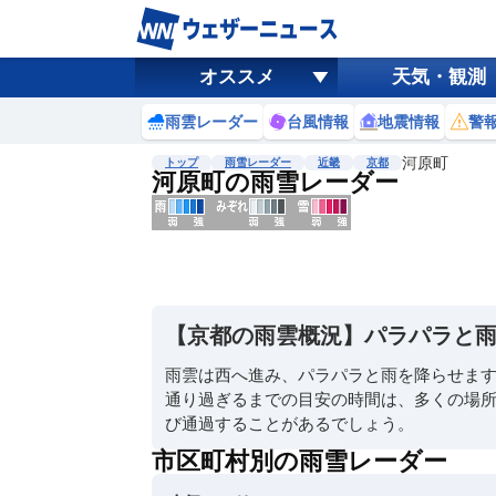
オススメ
天気・観測
雨雲レーダー
台風情報
地震情報
警
河原町
トップ
雨雪レーダー
近畿
京都
河原町の雨雪レーダー
地図選択
背景色調整
明
る
い
【京都の雨雲概況】パラパラと
暗
い
雨雲は西へ進み、パラパラと雨を降らせま
通り過ぎるまでの目安の時間は、多くの場所
濃淡調整
び通過することがあるでしょう。
薄
い
市区町村別の雨雪レーダー
濃