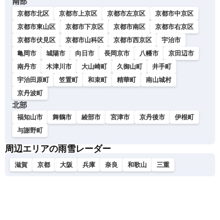
南部
京都市北区
京都市上京区
京都市左京区
京都市中京区
京都市東山区
京都市下京区
京都市南区
京都市右京区
京都市伏見区
京都市山科区
京都市西京区
宇治市
亀岡市
城陽市
向日市
長岡京市
八幡市
京田辺市
南丹市
木津川市
大山崎町
久御山町
井手町
宇治田原町
笠置町
和束町
精華町
南山城村
京丹波町
北部
福知山市
舞鶴市
綾部市
宮津市
京丹後市
伊根町
与謝野町
周辺エリアの雨雪レーダー
滋賀
京都
大阪
兵庫
奈良
和歌山
三重