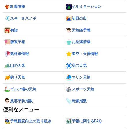
紅葉情報
イルミネーション
スキー＆スノボ
初日の出
初詣
天気痛予報
服装予報
お洗濯情報
紫外線情報
星空・天体情報
山の天気
空の天気
釣り天気
マリン天気
ゴルフ場の天気
スポーツ天気
風邪予防指数
乾燥指数
便利なメニュー
予報精度向上の取り組み
予報に関するFAQ