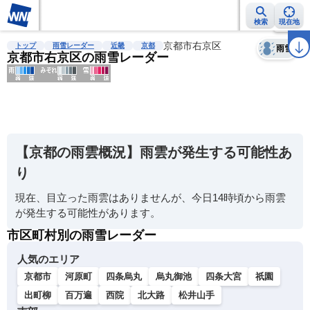
検索
現在地
天気
台風
雨雲レーダー
台風情報
地震情報
京都市右京区
警報・注意報
2週間天気
ラ
トップ
雨雪レーダー
近畿
京都
雨雪
京都市右京区の雨雪レーダー
明
る
い
【京都の雨雲概況】雨雲が発生する可能性あ
暗
り
い
現在、目立った雨雲はありませんが、今日14時頃から雨雲
薄
が発生する可能性があります。
い
市区町村別の雨雪レーダー
濃
い
人気のエリア
京都市
河原町
四条烏丸
烏丸御池
四条大宮
祇園
出町柳
百万遍
西院
北大路
松井山手