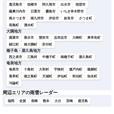
鹿児島市
枕崎市
阿久根市
出水市
指宿市
薩摩川内市
日置市
霧島市
いちき串木野市
南さつま市
南九州市
伊佐市
姶良市
さつま町
長島町
湧水町
大隅地方
鹿屋市
垂水市
曽於市
志布志市
大崎町
東串良町
錦江町
南大隅町
肝付町
種子島・屋久島地方
西之表市
三島村
中種子町
南種子町
屋久島町
奄美地方
奄美市
十島村
大和村
宇検村
瀬戸内町
龍郷町
喜界町
徳之島町
天城町
伊仙町
和泊町
知名町
与論町
周辺エリアの雨雪レーダー
福岡
佐賀
長崎
熊本
大分
宮崎
鹿児島