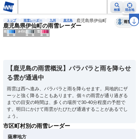
検索
現在地
天気
台風
雨雲レーダー
台風情報
地震情報
鹿児島県伊仙町
警報・注意報
2週間天気
ラ
トップ
雨雪レーダー
九州
鹿児島
雨雪
鹿児島県伊仙町の雨雪レーダー
明
る
い
【鹿児島の雨雲概況】パラパラと雨を降らせ
暗
る雲が通過中
い
雨雲は西へ進み、パラパラと雨を降らせます。局地的にザ
薄
ーッと強く降ることもあります。個々の雨雲が通り過ぎる
い
までの目安の時間は、多くの場所で30-40分程度の予想で
濃
す。明日にかけて雨雲がたびたび通過することがあるでし
い
ょう。
市区町村別の雨雪レーダー
薩摩地方