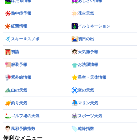
ほたる情報
あじさい情報
熱中症予報
花火天気
紅葉情報
イルミネーション
スキー＆スノボ
初日の出
初詣
天気痛予報
服装予報
お洗濯情報
紫外線情報
星空・天体情報
山の天気
空の天気
釣り天気
マリン天気
ゴルフ場の天気
スポーツ天気
風邪予防指数
乾燥指数
便利なメニュー