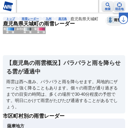
検索
現在地
天気
台風
雨雲レーダー
台風情報
地震情報
鹿児島県天城町
警報・注意報
2週間天気
ラ
トップ
雨雪レーダー
九州
鹿児島
雨雪
鹿児島県天城町の雨雪レーダー
明
る
い
【鹿児島の雨雲概況】パラパラと雨を降らせ
暗
る雲が通過中
い
雨雲は西へ進み、パラパラと雨を降らせます。局地的にザ
薄
ーッと強く降ることもあります。個々の雨雲が通り過ぎる
い
までの目安の時間は、多くの場所で30-40分程度の予想で
濃
す。明日にかけて雨雲がたびたび通過することがあるでし
い
ょう。
市区町村別の雨雪レーダー
薩摩地方