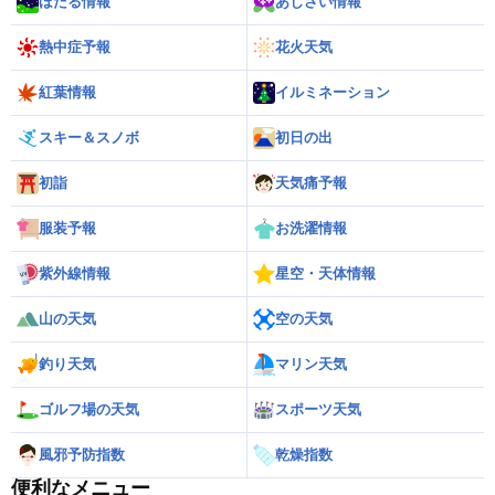
ほたる情報
あじさい情報
熱中症予報
花火天気
紅葉情報
イルミネーション
スキー＆スノボ
初日の出
初詣
天気痛予報
服装予報
お洗濯情報
紫外線情報
星空・天体情報
山の天気
空の天気
釣り天気
マリン天気
ゴルフ場の天気
スポーツ天気
風邪予防指数
乾燥指数
便利なメニュー