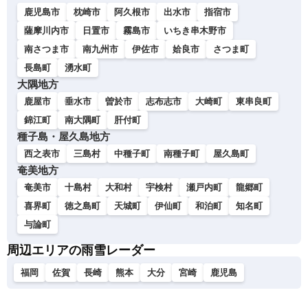
鹿児島市
枕崎市
阿久根市
出水市
指宿市
薩摩川内市
日置市
霧島市
いちき串木野市
南さつま市
南九州市
伊佐市
姶良市
さつま町
長島町
湧水町
大隅地方
鹿屋市
垂水市
曽於市
志布志市
大崎町
東串良町
錦江町
南大隅町
肝付町
種子島・屋久島地方
西之表市
三島村
中種子町
南種子町
屋久島町
奄美地方
奄美市
十島村
大和村
宇検村
瀬戸内町
龍郷町
喜界町
徳之島町
天城町
伊仙町
和泊町
知名町
与論町
周辺エリアの雨雪レーダー
福岡
佐賀
長崎
熊本
大分
宮崎
鹿児島