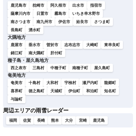
鹿児島市
枕崎市
阿久根市
出水市
指宿市
薩摩川内市
日置市
霧島市
いちき串木野市
南さつま市
南九州市
伊佐市
姶良市
さつま町
長島町
湧水町
大隅地方
鹿屋市
垂水市
曽於市
志布志市
大崎町
東串良町
錦江町
南大隅町
肝付町
種子島・屋久島地方
西之表市
三島村
中種子町
南種子町
屋久島町
奄美地方
奄美市
十島村
大和村
宇検村
瀬戸内町
龍郷町
喜界町
徳之島町
天城町
伊仙町
和泊町
知名町
与論町
周辺エリアの雨雪レーダー
福岡
佐賀
長崎
熊本
大分
宮崎
鹿児島