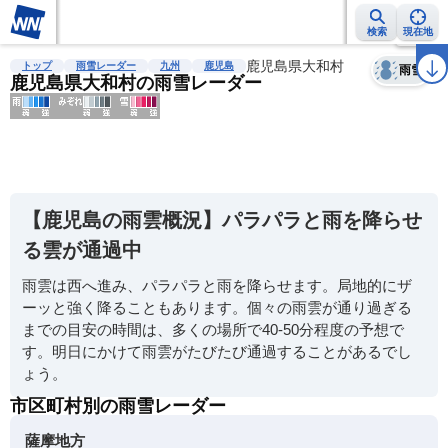
検索
現在地
天気
台風
雨雲レーダー
台風情報
地震情報
鹿児島県大和村
警報・注意報
2週間天気
ラ
トップ
雨雪レーダー
九州
鹿児島
雨雪
鹿児島県大和村の雨雪レーダー
明
る
い
【鹿児島の雨雲概況】パラパラと雨を降らせ
暗
る雲が通過中
い
雨雲は西へ進み、パラパラと雨を降らせます。局地的にザ
薄
ーッと強く降ることもあります。個々の雨雲が通り過ぎる
い
までの目安の時間は、多くの場所で40-50分程度の予想で
濃
す。明日にかけて雨雲がたびたび通過することがあるでし
い
ょう。
市区町村別の雨雪レーダー
薩摩地方