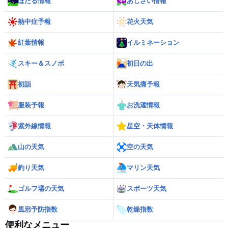
ほたる情報
あじさい情報
熱中症予報
花火天気
紅葉情報
イルミネーション
スキー＆スノボ
初日の出
初詣
天気痛予報
服装予報
お洗濯情報
紫外線情報
星空・天体情報
山の天気
空の天気
釣り天気
マリン天気
ゴルフ場の天気
スポーツ天気
風邪予防指数
乾燥指数
便利なメニュー