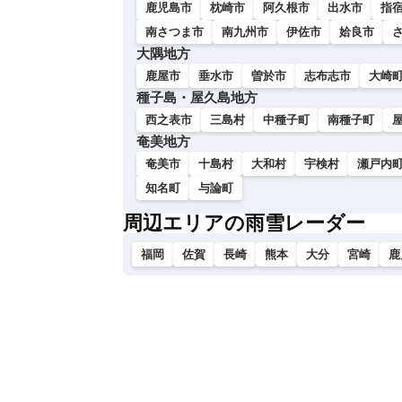
い
鹿児島市
枕崎市
阿久根市
出水市
指
南さつま市
南九州市
伊佐市
姶良市
大隅地方
鹿屋市
垂水市
曽於市
志布志市
大崎
種子島・屋久島地方
西之表市
三島村
中種子町
南種子町
奄美地方
奄美市
十島村
大和村
宇検村
瀬戸内
知名町
与論町
周辺エリアの雨雪レーダー
福岡
佐賀
長崎
熊本
大分
宮崎
鹿