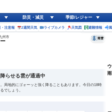
ゲリラ
風
防災・減災
季節/レジャー
黄砂
報・注意報
2週間天気
ライブカメラ
天気図
避難情報
予報士コメント
天気
台風
九州市
雨雪
ー
ウ
雨
を降らせる雲が通過中
。局地的にゴォーッと強く降ることもあります。今日の18時
あるでしょう。