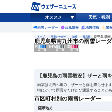
オススメ
天気・観測
雨雲レーダー
台風情報
地震情報
警
鹿児島県南
トップ
雨雪レーダー
九州
鹿児島
鹿児島県南九州市の雨雪レーダ
地図選択
背景色調整
明
る
い
【鹿児島の雨雲概況】ザーと雨
暗
い
雨雲は北西へ進み、ザーッと雨を降らせます
頃にかけて雨雲がたびたび通過することが
濃淡調整
薄
市区町村別の雨雪レーダー
い
薩摩地方
濃