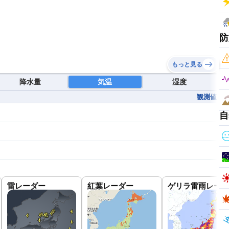
防
もっと見る
降水量
気温
湿度
観測値
自
雷レーダー
紅葉レーダー
ゲリラ雷雨レーダ