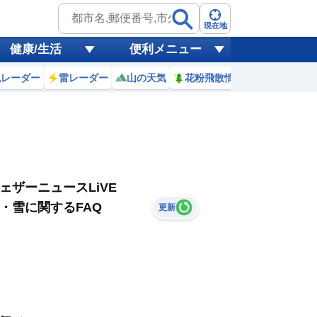
現在地
健康/生活
便利メニュー
風レーダー
雷レーダー
山の天気
花粉飛散情報
世界天気
ェザーニュースLiVE
・雪に関するFAQ
更新