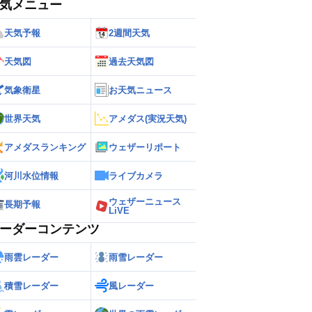
気メニュー
天気予報
2週間天気
天気図
過去天気図
気象衛星
お天気ニュース
世界天気
アメダス(実況天気)
アメダスランキング
ウェザーリポート
河川水位情報
ライブカメラ
ウェザーニュース
長期予報
LiVE
ーダーコンテンツ
雨雲レーダー
雨雪レーダー
積雪レーダー
風レーダー