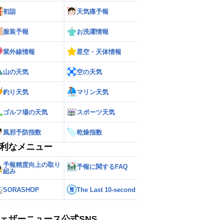
初詣
天気痛予報
服装予報
お洗濯情報
紫外線情報
星空・天体情報
山の天気
空の天気
釣り天気
マリン天気
ゴルフ場の天気
スポーツ天気
風邪予防指数
乾燥指数
利なメニュー
予報精度向上の取り
予報に関するFAQ
組み
SORASHOP
The Last 10-second
ェザーニュース公式SNS