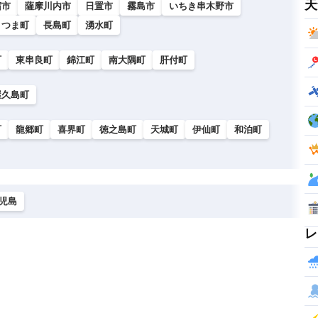
天
宿市
薩摩川内市
日置市
霧島市
いちき串木野市
さつま町
長島町
湧水町
町
東串良町
錦江町
南大隅町
肝付町
屋久島町
町
龍郷町
喜界町
徳之島町
天城町
伊仙町
和泊町
児島
レ