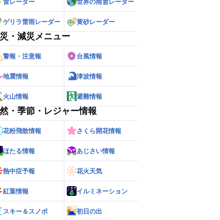
雷レーダー
世界の雨雲レーダー
ゲリラ雷雨レーダー
黄砂レーダー
災・減災メニュー
警報・注意報
台風情報
地震情報
津波情報
火山情報
避難情報
然・季節・レジャー情報
花粉飛散情報
さくら開花情報
ほたる情報
あじさい情報
熱中症予報
花火天気
ー
世界の雨雲レーダー
紅葉情報
イルミネーション
スキー＆スノボ
初日の出