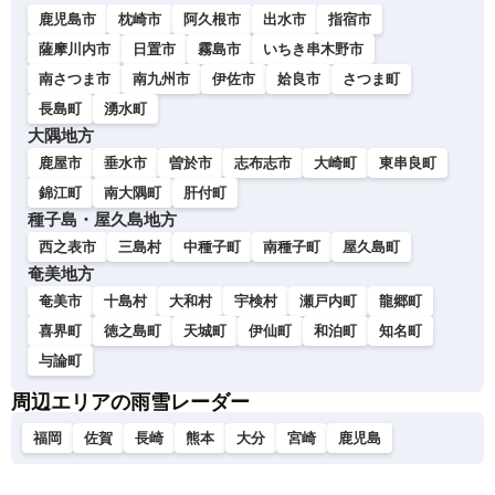
鹿児島市
枕崎市
阿久根市
出水市
指宿市
薩摩川内市
日置市
霧島市
いちき串木野市
南さつま市
南九州市
伊佐市
姶良市
さつま町
長島町
湧水町
大隅地方
鹿屋市
垂水市
曽於市
志布志市
大崎町
東串良町
錦江町
南大隅町
肝付町
種子島・屋久島地方
西之表市
三島村
中種子町
南種子町
屋久島町
奄美地方
奄美市
十島村
大和村
宇検村
瀬戸内町
龍郷町
喜界町
徳之島町
天城町
伊仙町
和泊町
知名町
与論町
周辺エリアの雨雪レーダー
福岡
佐賀
長崎
熊本
大分
宮崎
鹿児島