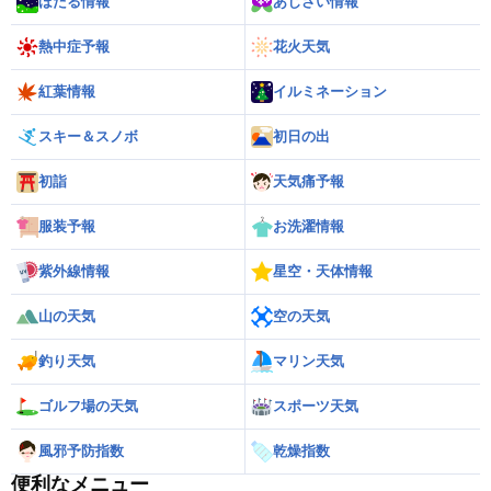
ほたる情報
あじさい情報
熱中症予報
花火天気
紅葉情報
イルミネーション
スキー＆スノボ
初日の出
初詣
天気痛予報
服装予報
お洗濯情報
紫外線情報
星空・天体情報
山の天気
空の天気
釣り天気
マリン天気
ゴルフ場の天気
スポーツ天気
風邪予防指数
乾燥指数
便利なメニュー