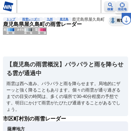
検索
現在地
天気
台風
雨雲レーダー
台風情報
地震情報
鹿児島県屋久島町
警報・注意報
2週間天気
ラ
トップ
雨雪レーダー
九州
鹿児島
雨雪
鹿児島県屋久島町の雨雪レーダー
明
る
い
【鹿児島の雨雲概況】パラパラと雨を降らせ
暗
る雲が通過中
い
雨雲は西へ進み、パラパラと雨を降らせます。局地的にザ
薄
ーッと強く降ることもあります。個々の雨雲が通り過ぎる
い
までの目安の時間は、多くの場所で30-40分程度の予想で
濃
す。明日にかけて雨雲がたびたび通過することがあるでし
い
ょう。
市区町村別の雨雪レーダー
薩摩地方