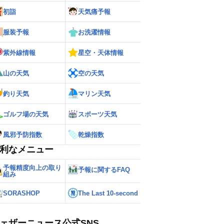
初詣
天気痛予報
服装予報
お洗濯情報
紫外線情報
星空・天体情報
山の天気
空の天気
釣り天気
マリン天気
ゴルフ場の天気
スポーツ天気
風邪予防指数
乾燥指数
利なメニュー
予報精度向上の取り
予報に関するFAQ
組み
SORASHOP
The Last 10-second
ェザーニュース公式SNS