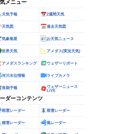
気メニュー
天気予報
2週間天気
天気図
過去天気図
気象衛星
お天気ニュース
世界天気
アメダス(実況天気)
アメダスランキング
ウェザーリポート
河川水位情報
ライブカメラ
ウェザーニュース
長期予報
LiVE
ーダーコンテンツ
雨雲レーダー
雨雪レーダー
積雪レーダー
風レーダー