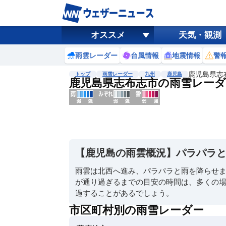
オススメ
天気・観測
雨雲レーダー
台風情報
地震情報
警
鹿児島県志
トップ
雨雪レーダー
九州
鹿児島
鹿児島県志布志市の雨雪レーダ
地図選択
背景色調整
明
る
い
【鹿児島の雨雲概況】パラパラ
暗
い
雨雲は北西へ進み、パラパラと雨を降らせ
が通り過ぎるまでの目安の時間は、多くの場
濃淡調整
過することがあるでしょう。
薄
い
市区町村別の雨雪レーダー
濃