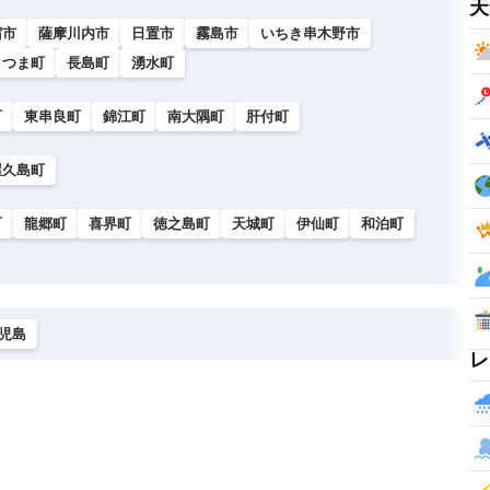
天
宿市
薩摩川内市
日置市
霧島市
いちき串木野市
さつま町
長島町
湧水町
町
東串良町
錦江町
南大隅町
肝付町
屋久島町
町
龍郷町
喜界町
徳之島町
天城町
伊仙町
和泊町
児島
レ