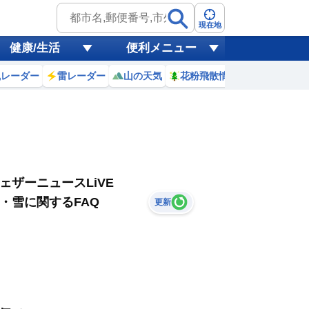
現在地
健康/生活
便利メニュー
風レーダー
雷レーダー
山の天気
花粉飛散情報
世界天気
ェザーニュースLiVE
・雪に関するFAQ
更新