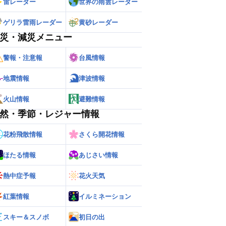
雷レーダー
世界の雨雲レーダー
ゲリラ雷雨レーダー
黄砂レーダー
災・減災メニュー
警報・注意報
台風情報
地震情報
津波情報
火山情報
避難情報
然・季節・レジャー情報
花粉飛散情報
さくら開花情報
ほたる情報
あじさい情報
熱中症予報
花火天気
ー
世界の雨雲レーダー
紅葉情報
イルミネーション
スキー＆スノボ
初日の出