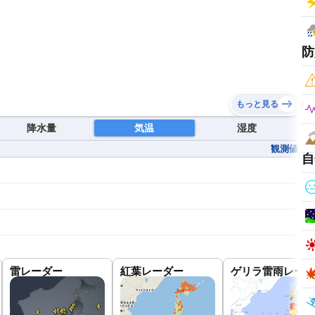
防
もっと見る
降水量
気温
湿度
観測値
自
雷レーダー
紅葉レーダー
ゲリラ雷雨レーダ