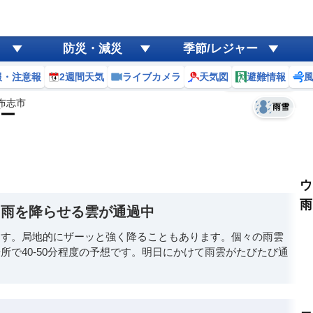
ゲリラ
風
防災・減災
季節/レジャー
黄砂
報・注意報
2週間天気
ライブカメラ
天気図
避難情報
予報士コメント
天気
台風
布志市
雨雪
ー
ウ
雨
と雨を降らせる雲が通過中
ます。局地的にザーッと強く降ることもあります。個々の雨雲
所で40-50分程度の予想です。明日にかけて雨雲がたびたび通