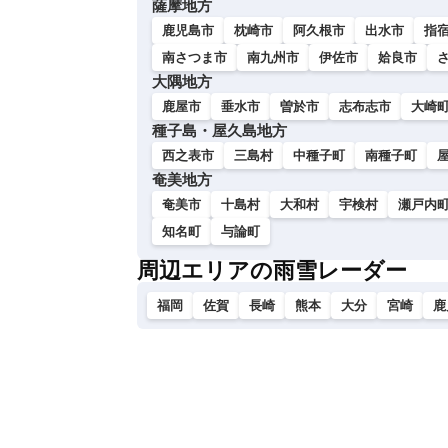
薩摩地方
い
鹿児島市
枕崎市
阿久根市
出水市
指
南さつま市
南九州市
伊佐市
姶良市
大隅地方
鹿屋市
垂水市
曽於市
志布志市
大崎
種子島・屋久島地方
西之表市
三島村
中種子町
南種子町
奄美地方
奄美市
十島村
大和村
宇検村
瀬戸内
知名町
与論町
周辺エリアの雨雪レーダー
福岡
佐賀
長崎
熊本
大分
宮崎
鹿