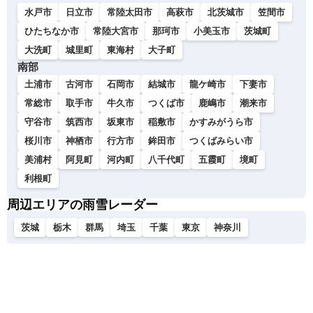
水戸市
日立市
常陸太田市
高萩市
北茨城市
笠間市
ひたちなか市
常陸大宮市
那珂市
小美玉市
茨城町
大洗町
城里町
東海村
大子町
南部
土浦市
古河市
石岡市
結城市
龍ケ崎市
下妻市
常総市
取手市
牛久市
つくば市
鹿嶋市
潮来市
守谷市
筑西市
坂東市
稲敷市
かすみがうら市
桜川市
神栖市
行方市
鉾田市
つくばみらい市
美浦村
阿見町
河内町
八千代町
五霞町
境町
利根町
周辺エリアの雨雪レーダー
茨城
栃木
群馬
埼玉
千葉
東京
神奈川