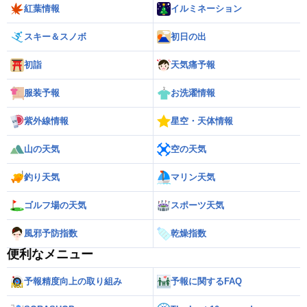
紅葉情報
イルミネーション
スキー＆スノボ
初日の出
初詣
天気痛予報
服装予報
お洗濯情報
紫外線情報
星空・天体情報
山の天気
空の天気
釣り天気
マリン天気
ゴルフ場の天気
スポーツ天気
風邪予防指数
乾燥指数
便利なメニュー
予報精度向上の取り組み
予報に関するFAQ