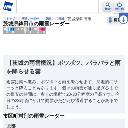
検索
現在地
天気
台風
雨雲レーダー
台風情報
地震情報
茨城県鉾田市
警報・注意報
2週間天気
ラ
トップ
雨雪レーダー
関東
茨城
雨雪
茨城県鉾田市の雨雪レーダー
明
る
い
【茨城の雨雲概況】ポツポツ、パラパラと雨
暗
を降らせる雲
い
雨雲は南へ進み、ポツポツと雨を降らせます。局地的にサ
薄
ーッと降ることもあります。個々の雨雲が通り過ぎるまで
い
の目安の時間は、多くの場所で20-30分程度の予想です。今
濃
日の23時頃にかけて雨雲がたびたび通過することがあるで
い
しょう。
市区町村別の雨雪レーダー
北部