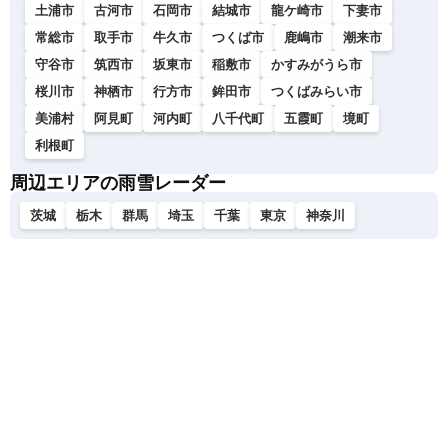
土浦市
古河市
石岡市
結城市
龍ケ崎市
下妻市
常総市
取手市
牛久市
つくば市
鹿嶋市
潮来市
守谷市
筑西市
坂東市
稲敷市
かすみがうら市
桜川市
神栖市
行方市
鉾田市
つくばみらい市
美浦村
阿見町
河内町
八千代町
五霞町
境町
利根町
周辺エリアの雨雪レーダー
茨城
栃木
群馬
埼玉
千葉
東京
神奈川