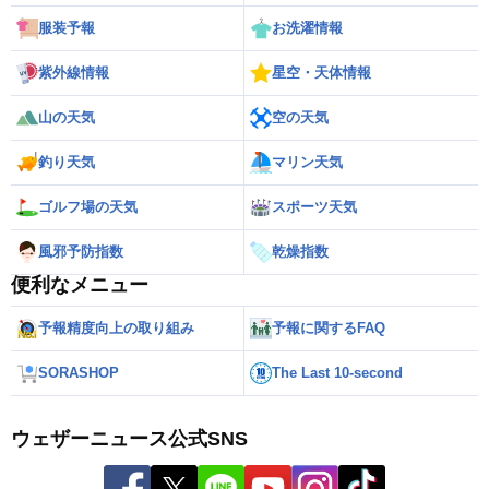
服装予報
お洗濯情報
紫外線情報
星空・天体情報
山の天気
空の天気
釣り天気
マリン天気
ゴルフ場の天気
スポーツ天気
風邪予防指数
乾燥指数
便利なメニュー
予報精度向上の取り組み
予報に関するFAQ
SORASHOP
The Last 10-second
ウェザーニュース公式SNS