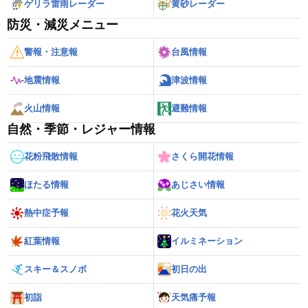
ゲリラ雷雨レーダー
黄砂レーダー
防災・減災メニュー
警報・注意報
台風情報
地震情報
津波情報
火山情報
避難情報
自然・季節・レジャー情報
花粉飛散情報
さくら開花情報
ほたる情報
あじさい情報
熱中症予報
花火天気
紅葉情報
イルミネーション
スキー＆スノボ
初日の出
初詣
天気痛予報