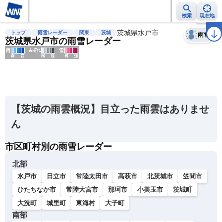
検索
現在地
天気
台風
雨雲レーダー
台風情報
地震情報
茨城県水戸市
警報・注意報
2週間天気
ラ
トップ
雨雪レーダー
関東
茨城
雨雪
茨城県水戸市の雨雪レーダー
明
る
い
【茨城の雨雲概況】目立った雨雲はありませ
暗
ん
い
市区町村別の雨雪レーダー
薄
い
北部
濃
水戸市
日立市
常陸太田市
高萩市
北茨城市
笠間市
い
ひたちなか市
常陸大宮市
那珂市
小美玉市
茨城町
大洗町
城里町
東海村
大子町
南部