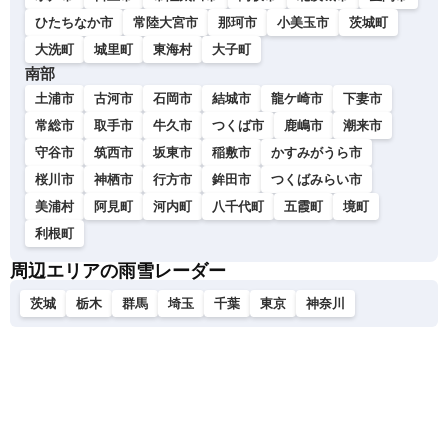
ひたちなか市
常陸大宮市
那珂市
小美玉市
茨城町
大洗町
城里町
東海村
大子町
南部
土浦市
古河市
石岡市
結城市
龍ケ崎市
下妻市
常総市
取手市
牛久市
つくば市
鹿嶋市
潮来市
守谷市
筑西市
坂東市
稲敷市
かすみがうら市
桜川市
神栖市
行方市
鉾田市
つくばみらい市
美浦村
阿見町
河内町
八千代町
五霞町
境町
利根町
周辺エリアの雨雪レーダー
茨城
栃木
群馬
埼玉
千葉
東京
神奈川