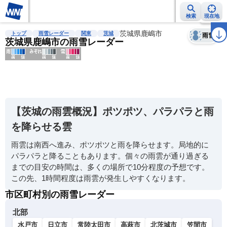
検索
現在地
天気
台風
雨雲レーダー
台風情報
地震情報
茨城県鹿嶋市
警報・注意報
2週間天気
ラ
トップ
雨雪レーダー
関東
茨城
雨雪
茨城県鹿嶋市の雨雪レーダー
明
る
い
【茨城の雨雲概況】ポツポツ、パラパラと雨
暗
を降らせる雲
い
雨雲は南西へ進み、ポツポツと雨を降らせます。局地的に
薄
パラパラと降ることもあります。個々の雨雲が通り過ぎる
い
までの目安の時間は、多くの場所で10分程度の予想です。
濃
この先、1時間程度は雨雲が発生しやすくなります。
い
市区町村別の雨雪レーダー
北部
水戸市
日立市
常陸太田市
高萩市
北茨城市
笠間市