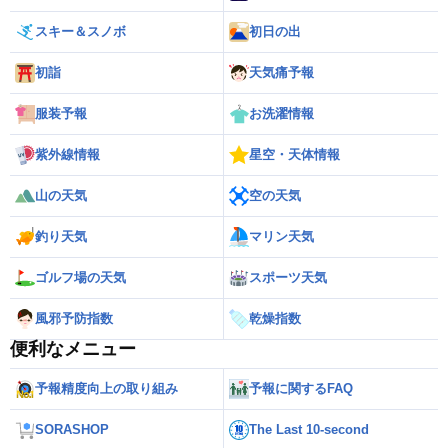
スキー＆スノボ
初日の出
初詣
天気痛予報
服装予報
お洗濯情報
紫外線情報
星空・天体情報
山の天気
空の天気
釣り天気
マリン天気
ゴルフ場の天気
スポーツ天気
風邪予防指数
乾燥指数
便利なメニュー
予報精度向上の取り組み
予報に関するFAQ
SORASHOP
The Last 10-second