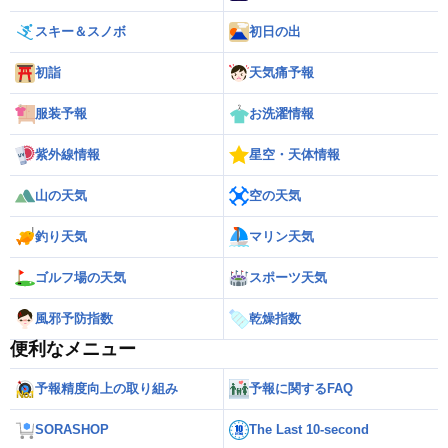
スキー＆スノボ
初日の出
初詣
天気痛予報
服装予報
お洗濯情報
紫外線情報
星空・天体情報
山の天気
空の天気
釣り天気
マリン天気
ゴルフ場の天気
スポーツ天気
風邪予防指数
乾燥指数
便利なメニュー
予報精度向上の取り組み
予報に関するFAQ
SORASHOP
The Last 10-second