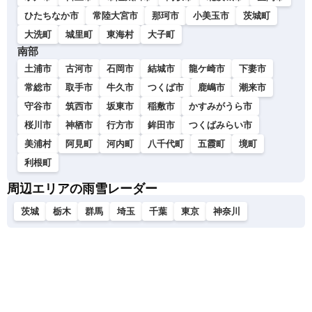
ひたちなか市
常陸大宮市
那珂市
小美玉市
茨城町
大洗町
城里町
東海村
大子町
南部
土浦市
古河市
石岡市
結城市
龍ケ崎市
下妻市
常総市
取手市
牛久市
つくば市
鹿嶋市
潮来市
守谷市
筑西市
坂東市
稲敷市
かすみがうら市
桜川市
神栖市
行方市
鉾田市
つくばみらい市
美浦村
阿見町
河内町
八千代町
五霞町
境町
利根町
周辺エリアの雨雪レーダー
茨城
栃木
群馬
埼玉
千葉
東京
神奈川