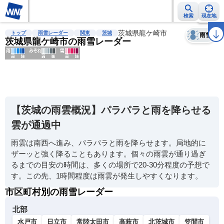
検索
現在地
天気
台風
雨雲レーダー
台風情報
地震情報
茨城県龍ケ崎市
警報・注意報
2週間天気
ラ
トップ
雨雪レーダー
関東
茨城
雨雪
茨城県龍ケ崎市の雨雪レーダー
明
る
い
【茨城の雨雲概況】パラパラと雨を降らせる
暗
雲が通過中
い
雨雲は南西へ進み、パラパラと雨を降らせます。局地的に
薄
ザーッと強く降ることもあります。個々の雨雲が通り過ぎ
い
るまでの目安の時間は、多くの場所で20-30分程度の予想で
濃
す。この先、1時間程度は雨雲が発生しやすくなります。
い
市区町村別の雨雪レーダー
北部
水戸市
日立市
常陸太田市
高萩市
北茨城市
笠間市