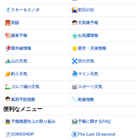
スキー＆スノボ
初日の出
初詣
天気痛予報
服装予報
お洗濯情報
紫外線情報
星空・天体情報
山の天気
空の天気
釣り天気
マリン天気
ゴルフ場の天気
スポーツ天気
風邪予防指数
乾燥指数
便利なメニュー
予報精度向上の取り組み
予報に関するFAQ
SORASHOP
The Last 10-second