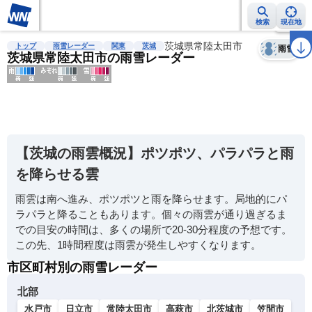
検索
現在地
天気
台風
雨雲レーダー
台風情報
地震情報
茨城県常陸太田市
警報・注意報
2週間天気
ラ
トップ
雨雪レーダー
関東
茨城
雨雪
茨城県常陸太田市の雨雪レーダー
明
る
い
【茨城の雨雲概況】ポツポツ、パラパラと雨
暗
を降らせる雲
い
雨雲は南へ進み、ポツポツと雨を降らせます。局地的にパ
薄
ラパラと降ることもあります。個々の雨雲が通り過ぎるま
い
での目安の時間は、多くの場所で20-30分程度の予想です。
濃
この先、1時間程度は雨雲が発生しやすくなります。
い
市区町村別の雨雪レーダー
北部
水戸市
日立市
常陸太田市
高萩市
北茨城市
笠間市