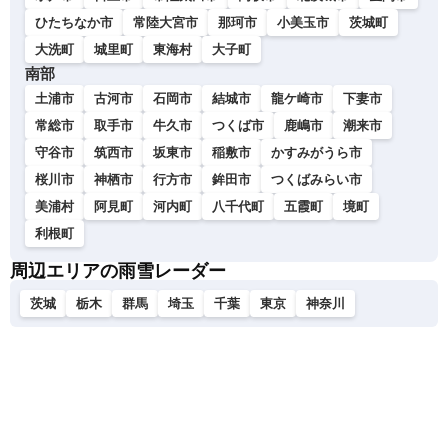
ひたちなか市
常陸大宮市
那珂市
小美玉市
茨城町
大洗町
城里町
東海村
大子町
南部
土浦市
古河市
石岡市
結城市
龍ケ崎市
下妻市
常総市
取手市
牛久市
つくば市
鹿嶋市
潮来市
守谷市
筑西市
坂東市
稲敷市
かすみがうら市
桜川市
神栖市
行方市
鉾田市
つくばみらい市
美浦村
阿見町
河内町
八千代町
五霞町
境町
利根町
周辺エリアの雨雪レーダー
茨城
栃木
群馬
埼玉
千葉
東京
神奈川