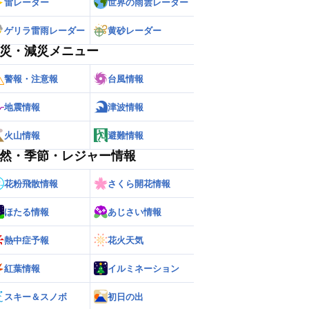
雷レーダー
世界の雨雲レーダー
ゲリラ雷雨レーダー
黄砂レーダー
災・減災メニュー
警報・注意報
台風情報
地震情報
津波情報
火山情報
避難情報
然・季節・レジャー情報
ー
世界の雨雲レーダー
花粉飛散情報
さくら開花情報
ほたる情報
あじさい情報
熱中症予報
花火天気
紅葉情報
イルミネーション
スキー＆スノボ
初日の出