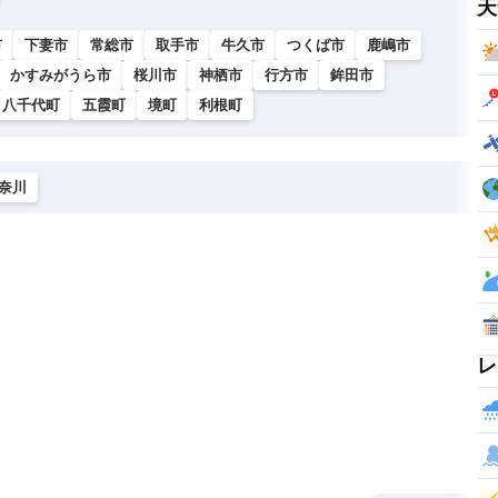
天
市
下妻市
常総市
取手市
牛久市
つくば市
鹿嶋市
かすみがうら市
桜川市
神栖市
行方市
鉾田市
八千代町
五霞町
境町
利根町
奈川
レ