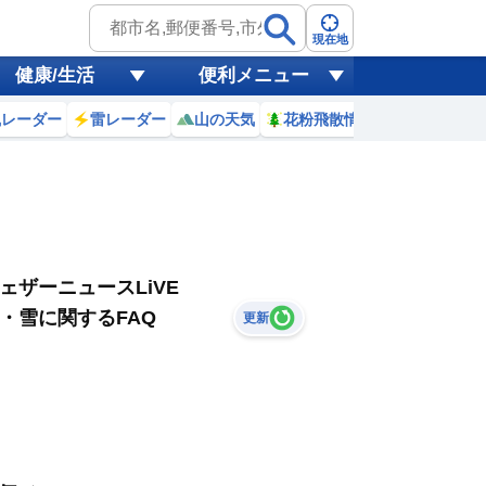
現在地
健康/生活
便利メニュー
風レーダー
雷レーダー
山の天気
花粉飛散情報
世界天気
ェザーニュースLiVE
・雪に関するFAQ
更新