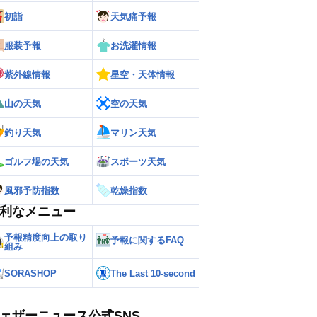
初詣
天気痛予報
服装予報
お洗濯情報
紫外線情報
星空・天体情報
山の天気
空の天気
釣り天気
マリン天気
ゴルフ場の天気
スポーツ天気
風邪予防指数
乾燥指数
利なメニュー
予報精度向上の取り
予報に関するFAQ
組み
SORASHOP
The Last 10-second
ェザーニュース公式SNS