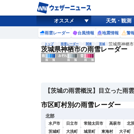
オススメ
天気・観測
雨雲レーダー
台風情報
地震情報
警
茨城県神栖市
トップ
雨雪レーダー
関東
茨城
茨城県神栖市の雨雪レーダー
地図選択
背景色調整
明
る
い
【茨城の雨雲概況】目立った雨
暗
い
市区町村別の雨雪レーダー
濃淡調整
北部
薄
い
水戸市
日立市
常陸太田市
高萩市
北
濃
茨城町
大洗町
城里町
東海村
大子町