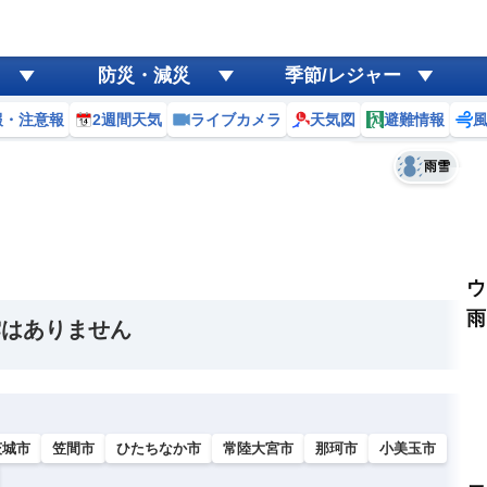
ゲリラ
風
防災・減災
季節/レジャー
黄砂
報・注意報
2週間天気
ライブカメラ
天気図
避難情報
予報士コメント
天気
台風
雨雪
ウ
雨
雲はありません
茨城市
笠間市
ひたちなか市
常陸大宮市
那珂市
小美玉市