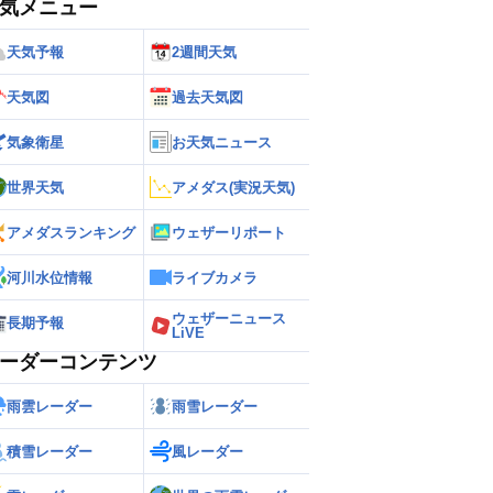
気メニュー
天気予報
2週間天気
天気図
過去天気図
気象衛星
お天気ニュース
世界天気
アメダス(実況天気)
アメダスランキング
ウェザーリポート
河川水位情報
ライブカメラ
ウェザーニュース
長期予報
LiVE
ーダーコンテンツ
雨雲レーダー
雨雪レーダー
積雪レーダー
風レーダー