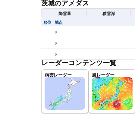
茨城のアメダス
降雪量
積雪深
順位
地点
(
)
(
)
(
)
レーダーコンテンツ一覧
雨雲レーダー
風レーダー