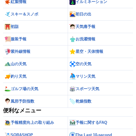
紅葉情報
イルミネーション
スキー＆スノボ
初日の出
初詣
天気痛予報
服装予報
お洗濯情報
紫外線情報
星空・天体情報
山の天気
空の天気
釣り天気
マリン天気
ゴルフ場の天気
スポーツ天気
風邪予防指数
乾燥指数
便利なメニュー
予報精度向上の取り組み
予報に関するFAQ
SORASHOP
The Last 10-second