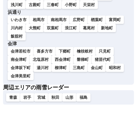
浅川町
古殿町
三春町
小野町
天栄村
浜通り
いわき市
相馬市
南相馬市
広野町
楢葉町
富岡町
川内村
大熊町
双葉町
浪江町
葛尾村
新地町
飯舘村
会津
会津若松市
喜多方市
下郷町
檜枝岐村
只見町
南会津町
北塩原村
西会津町
磐梯町
猪苗代町
会津坂下町
湯川村
柳津町
三島町
金山町
昭和村
会津美里町
周辺エリアの雨雪レーダー
青森
岩手
宮城
秋田
山形
福島