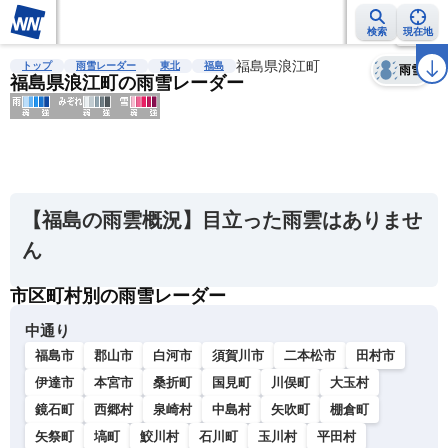
検索
現在地
天気
台風
雨雲レーダー
台風情報
地震情報
福島県浪江町
警報・注意報
2週間天気
ラ
トップ
雨雪レーダー
東北
福島
雨雪
福島県浪江町の雨雪レーダー
明
る
い
【福島の雨雲概況】目立った雨雲はありませ
暗
ん
い
市区町村別の雨雪レーダー
薄
い
中通り
濃
福島市
郡山市
白河市
須賀川市
二本松市
田村市
い
伊達市
本宮市
桑折町
国見町
川俣町
大玉村
鏡石町
西郷村
泉崎村
中島村
矢吹町
棚倉町
矢祭町
塙町
鮫川村
石川町
玉川村
平田村