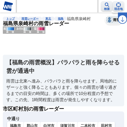
検索
現在地
天気
台風
雨雲レーダー
台風情報
地震情報
福島県泉崎村
警報・注意報
2週間天気
ラ
トップ
雨雪レーダー
東北
福島
雨雪
福島県泉崎村の雨雪レーダー
明
る
い
【福島の雨雲概況】パラパラと雨を降らせる
暗
雲が通過中
い
雨雲は北東へ進み、パラパラと雨を降らせます。局地的に
薄
ザーッと強く降ることもあります。個々の雨雲が通り過ぎ
い
るまでの目安の時間は、多くの場所で10分程度の予想で
濃
す。この先、1時間程度は雨雲が発生しやすくなります。
い
市区町村別の雨雪レーダー
中通り
福島市
郡山市
白河市
須賀川市
二本松市
田村市