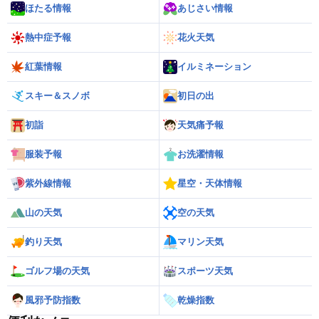
ほたる情報
あじさい情報
熱中症予報
花火天気
紅葉情報
イルミネーション
スキー＆スノボ
初日の出
初詣
天気痛予報
服装予報
お洗濯情報
紫外線情報
星空・天体情報
山の天気
空の天気
釣り天気
マリン天気
ゴルフ場の天気
スポーツ天気
風邪予防指数
乾燥指数