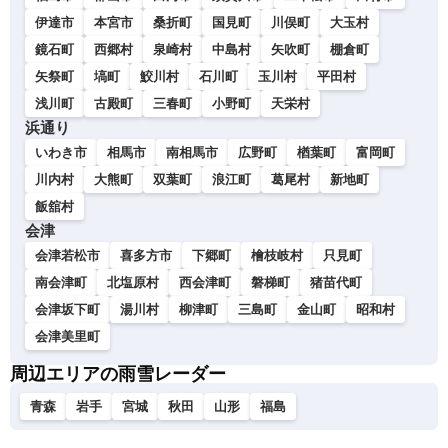
伊達市
本宮市
桑折町
国見町
川俣町
大玉村
鏡石町
西郷村
泉崎村
中島村
矢吹町
棚倉町
矢祭町
塙町
鮫川村
石川町
玉川村
平田村
浅川町
古殿町
三春町
小野町
天栄村
浜通り
いわき市
相馬市
南相馬市
広野町
楢葉町
富岡町
川内村
大熊町
双葉町
浪江町
葛尾村
新地町
飯舘村
会津
会津若松市
喜多方市
下郷町
檜枝岐村
只見町
南会津町
北塩原村
西会津町
磐梯町
猪苗代町
会津坂下町
湯川村
柳津町
三島町
金山町
昭和村
会津美里町
周辺エリアの雨雪レーダー
青森
岩手
宮城
秋田
山形
福島