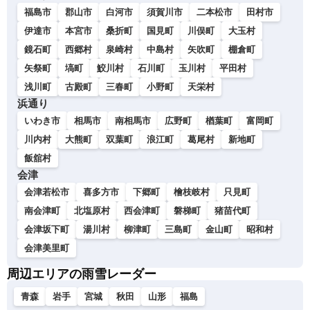
福島市
郡山市
白河市
須賀川市
二本松市
田村市
伊達市
本宮市
桑折町
国見町
川俣町
大玉村
鏡石町
西郷村
泉崎村
中島村
矢吹町
棚倉町
矢祭町
塙町
鮫川村
石川町
玉川村
平田村
浅川町
古殿町
三春町
小野町
天栄村
浜通り
いわき市
相馬市
南相馬市
広野町
楢葉町
富岡町
川内村
大熊町
双葉町
浪江町
葛尾村
新地町
飯舘村
会津
会津若松市
喜多方市
下郷町
檜枝岐村
只見町
南会津町
北塩原村
西会津町
磐梯町
猪苗代町
会津坂下町
湯川村
柳津町
三島町
金山町
昭和村
会津美里町
周辺エリアの雨雪レーダー
青森
岩手
宮城
秋田
山形
福島