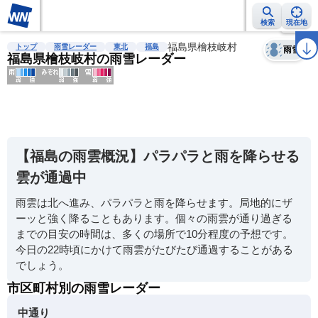
検索
現在地
天気
台風
雨雲レーダー
台風情報
地震情報
福島県檜枝岐村
警報・注意報
2週間天気
ラ
トップ
雨雪レーダー
東北
福島
雨雪
福島県檜枝岐村の雨雪レーダー
明
る
い
【福島の雨雲概況】パラパラと雨を降らせる
暗
雲が通過中
い
雨雲は北へ進み、パラパラと雨を降らせます。局地的にザ
薄
ーッと強く降ることもあります。個々の雨雲が通り過ぎる
い
までの目安の時間は、多くの場所で10分程度の予想です。
濃
今日の22時頃にかけて雨雲がたびたび通過することがある
い
でしょう。
市区町村別の雨雪レーダー
中通り