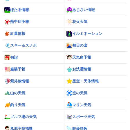
ほたる情報
あじさい情報
熱中症予報
花火天気
紅葉情報
イルミネーション
スキー＆スノボ
初日の出
初詣
天気痛予報
服装予報
お洗濯情報
紫外線情報
星空・天体情報
山の天気
空の天気
釣り天気
マリン天気
ゴルフ場の天気
スポーツ天気
風邪予防指数
乾燥指数