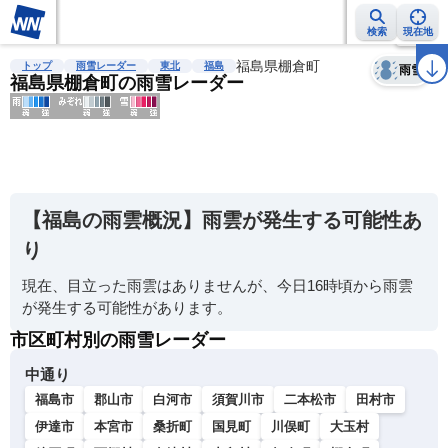
検索
現在地
天気
台風
雨雲レーダー
台風情報
地震情報
福島県棚倉町
警報・注意報
2週間天気
ラ
トップ
雨雪レーダー
東北
福島
雨雪
福島県棚倉町の雨雪レーダー
明
る
い
【福島の雨雲概況】雨雲が発生する可能性あ
暗
り
い
現在、目立った雨雲はありませんが、今日16時頃から雨雲
薄
が発生する可能性があります。
い
市区町村別の雨雪レーダー
濃
い
中通り
福島市
郡山市
白河市
須賀川市
二本松市
田村市
伊達市
本宮市
桑折町
国見町
川俣町
大玉村