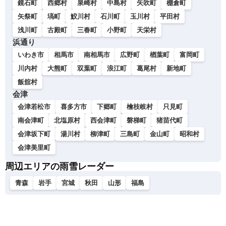
鏡石町
西郷村
泉崎村
中島村
矢吹町
棚倉町
矢祭町
塙町
鮫川村
石川町
玉川村
平田村
浅川町
古殿町
三春町
小野町
天栄村
浜通り
いわき市
相馬市
南相馬市
広野町
楢葉町
富岡町
川内村
大熊町
双葉町
浪江町
葛尾村
新地町
飯舘村
会津
会津若松市
喜多方市
下郷町
檜枝岐村
只見町
南会津町
北塩原村
西会津町
磐梯町
猪苗代町
会津坂下町
湯川村
柳津町
三島町
金山町
昭和村
会津美里町
周辺エリアの雨雪レーダー
青森
岩手
宮城
秋田
山形
福島