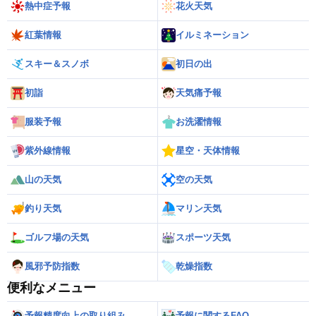
熱中症予報
花火天気
紅葉情報
イルミネーション
スキー＆スノボ
初日の出
初詣
天気痛予報
服装予報
お洗濯情報
紫外線情報
星空・天体情報
山の天気
空の天気
釣り天気
マリン天気
ゴルフ場の天気
スポーツ天気
風邪予防指数
乾燥指数
便利なメニュー
予報精度向上の取り組み
予報に関するFAQ