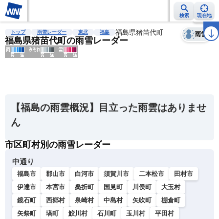
検索
現在地
天気
台風
雨雲レーダー
台風情報
地震情報
福島県猪苗代町
警報・注意報
2週間天気
ラ
トップ
雨雪レーダー
東北
福島
雨雪
福島県猪苗代町の雨雪レーダー
明
る
い
【福島の雨雲概況】目立った雨雲はありませ
暗
ん
い
市区町村別の雨雪レーダー
薄
い
中通り
濃
福島市
郡山市
白河市
須賀川市
二本松市
田村市
い
伊達市
本宮市
桑折町
国見町
川俣町
大玉村
鏡石町
西郷村
泉崎村
中島村
矢吹町
棚倉町
矢祭町
塙町
鮫川村
石川町
玉川村
平田村