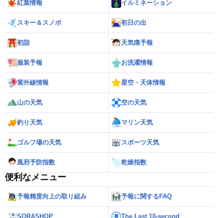
紅葉情報
イルミネーション
スキー＆スノボ
初日の出
初詣
天気痛予報
服装予報
お洗濯情報
紫外線情報
星空・天体情報
山の天気
空の天気
釣り天気
マリン天気
ゴルフ場の天気
スポーツ天気
風邪予防指数
乾燥指数
便利なメニュー
予報精度向上の取り組み
予報に関するFAQ
SORASHOP
The Last 10-second