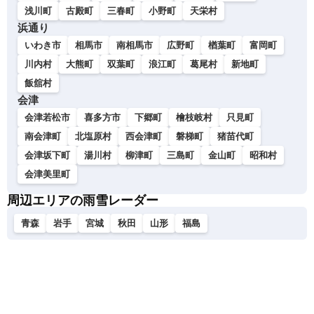
浅川町
古殿町
三春町
小野町
天栄村
浜通り
いわき市
相馬市
南相馬市
広野町
楢葉町
富岡町
川内村
大熊町
双葉町
浪江町
葛尾村
新地町
飯舘村
会津
会津若松市
喜多方市
下郷町
檜枝岐村
只見町
南会津町
北塩原村
西会津町
磐梯町
猪苗代町
会津坂下町
湯川村
柳津町
三島町
金山町
昭和村
会津美里町
周辺エリアの雨雪レーダー
青森
岩手
宮城
秋田
山形
福島