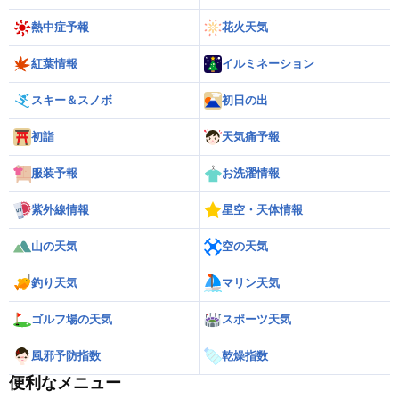
熱中症予報
花火天気
紅葉情報
イルミネーション
スキー＆スノボ
初日の出
初詣
天気痛予報
服装予報
お洗濯情報
紫外線情報
星空・天体情報
山の天気
空の天気
釣り天気
マリン天気
ゴルフ場の天気
スポーツ天気
風邪予防指数
乾燥指数
便利なメニュー