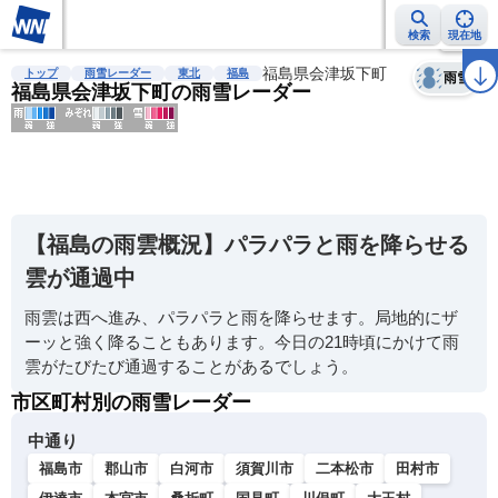
検索
現在地
天気
台風
雨雲レーダー
台風情報
地震情報
福島県会津坂下町
警報・注意報
2週間天気
ラ
トップ
雨雪レーダー
東北
福島
雨雪
福島県会津坂下町の雨雪レーダー
明
る
い
【福島の雨雲概況】パラパラと雨を降らせる
暗
雲が通過中
い
雨雲は西へ進み、パラパラと雨を降らせます。局地的にザ
薄
ーッと強く降ることもあります。今日の21時頃にかけて雨
い
雲がたびたび通過することがあるでしょう。
濃
市区町村別の雨雪レーダー
い
中通り
福島市
郡山市
白河市
須賀川市
二本松市
田村市