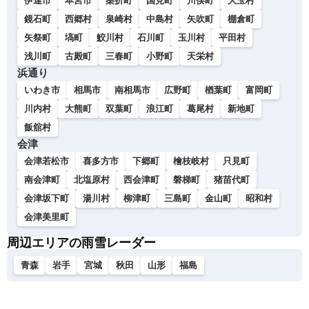
伊達市
本宮市
桑折町
国見町
川俣町
大玉村
鏡石町
西郷村
泉崎村
中島村
矢吹町
棚倉町
矢祭町
塙町
鮫川村
石川町
玉川村
平田村
浅川町
古殿町
三春町
小野町
天栄村
浜通り
いわき市
相馬市
南相馬市
広野町
楢葉町
富岡町
川内村
大熊町
双葉町
浪江町
葛尾村
新地町
飯舘村
会津
会津若松市
喜多方市
下郷町
檜枝岐村
只見町
南会津町
北塩原村
西会津町
磐梯町
猪苗代町
会津坂下町
湯川村
柳津町
三島町
金山町
昭和村
会津美里町
周辺エリアの雨雪レーダー
青森
岩手
宮城
秋田
山形
福島