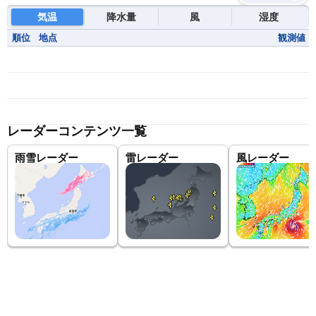
気温
降水量
風
湿度
順位
地点
観測値
レーダーコンテンツ一覧
雨雪レーダー
雷レーダー
風レーダー