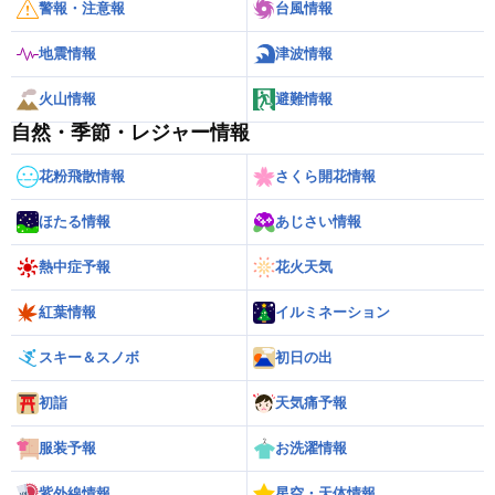
警報・注意報
台風情報
地震情報
津波情報
火山情報
避難情報
自然・季節・レジャー情報
花粉飛散情報
さくら開花情報
ほたる情報
あじさい情報
熱中症予報
花火天気
紅葉情報
イルミネーション
スキー＆スノボ
初日の出
初詣
天気痛予報
服装予報
お洗濯情報
紫外線情報
星空・天体情報