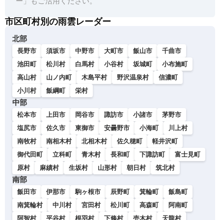
ー」もご活用ください。
市区町村別の雨雲レーダー
北部
長野市
須坂市
中野市
大町市
飯山市
千曲市
池田町
松川村
白馬村
小谷村
坂城町
小布施町
高山村
山ノ内町
木島平村
野沢温泉村
信濃町
小川村
飯綱町
栄村
中部
松本市
上田市
岡谷市
諏訪市
小諸市
茅野市
塩尻市
佐久市
東御市
安曇野市
小海町
川上村
南牧村
南相木村
北相木村
佐久穂町
軽井沢町
御代田町
立科町
青木村
長和町
下諏訪町
富士見町
原村
麻績村
生坂村
山形村
朝日村
筑北村
南部
飯田市
伊那市
駒ヶ根市
辰野町
箕輪町
飯島町
南箕輪村
中川村
宮田村
松川町
高森町
阿南町
阿智村
平谷村
根羽村
下條村
売木村
天龍村