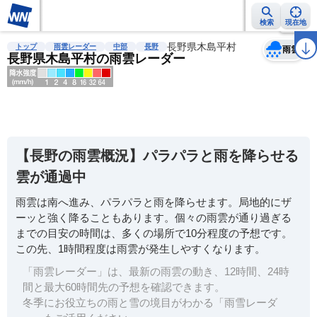
検索
現在地
天気
台風
雨雲レーダー
台風情報
地震情報
長野県木島平村
警報・注意報
2週間天気
ラ
トップ
雨雲レーダー
中部
長野
雨雲
長野県木島平村の雨雲レーダー
明
る
い
【長野の雨雲概況】パラパラと雨を降らせる
暗
雲が通過中
い
雨雲は南へ進み、パラパラと雨を降らせます。局地的にザ
薄
ーッと強く降ることもあります。個々の雨雲が通り過ぎる
い
までの目安の時間は、多くの場所で10分程度の予想です。
濃
この先、1時間程度は雨雲が発生しやすくなります。
い
「雨雲レーダー」は、最新の雨雲の動き、12時間、24時
間と最大60時間先の予想を確認できます。
冬季にお役立ちの雨と雪の境目がわかる「雨雪レーダ