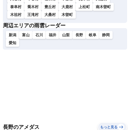
泰阜村
喬木村
豊丘村
大鹿村
上松町
南木曽町
木祖村
王滝村
大桑村
木曽町
周辺エリアの雨雲レーダー
新潟
富山
石川
福井
山梨
長野
岐阜
静岡
愛知
長野のアメダス
もっと見る