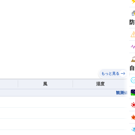
防
自
もっと見る
風
湿度
観測値