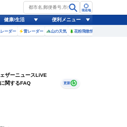
現在地
健康/生活
便利メニュー
風レーダー
雷レーダー
山の天気
花粉飛散情報
世界天気
ェザーニュースLiVE
に関するFAQ
更新