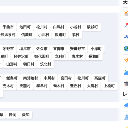
天
千曲市
池田町
松川村
白馬村
小谷村
坂城町
野沢温泉村
信濃町
小川村
飯綱町
栄村
茅野市
塩尻市
佐久市
東御市
安曇野市
小海町
久穂町
軽井沢町
御代田町
立科町
青木村
長和町
村
山形村
朝日村
筑北村
町
飯島町
南箕輪村
中川村
宮田村
松川町
高森町
売木村
天龍村
泰阜村
喬木村
豊丘村
大鹿村
上松町
レ
町
阜
静岡
愛知