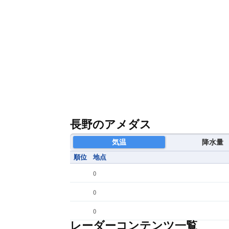
長野のアメダス
気温
降水量
順位
地点
(
)
(
)
(
)
レーダーコンテンツ一覧