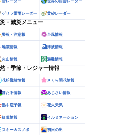
雷レーダー
世界の雨雲レーダー
ゲリラ雷雨レーダー
黄砂レーダー
災・減災メニュー
警報・注意報
台風情報
地震情報
津波情報
火山情報
避難情報
然・季節・レジャー情報
花粉飛散情報
さくら開花情報
ほたる情報
あじさい情報
熱中症予報
花火天気
紅葉情報
イルミネーション
スキー＆スノボ
初日の出