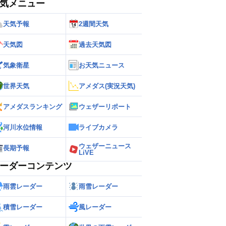
気メニュー
天気予報
2週間天気
天気図
過去天気図
気象衛星
お天気ニュース
世界天気
アメダス(実況天気)
アメダスランキング
ウェザーリポート
河川水位情報
ライブカメラ
ウェザーニュース
長期予報
LiVE
ーダーコンテンツ
雨雲レーダー
雨雪レーダー
積雪レーダー
風レーダー