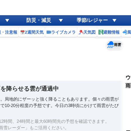
ゲリラ
風
防災・減災
季節/レジャー
黄砂
報・注意報
2週間天気
ライブカメラ
天気図
避難情報
予報士コメント
天気
台風
雨雲
ウ
雨
雨を降らせる雲が通過中
す。局地的にザーッと強く降ることもあります。個々の雨雲が
10-20分程度の予想です。今日の3時頃にかけて雨雲がたび
2時間、24時間と最大60時間先の予想を確認できます。
雨雪レーダー」もご活用ください。