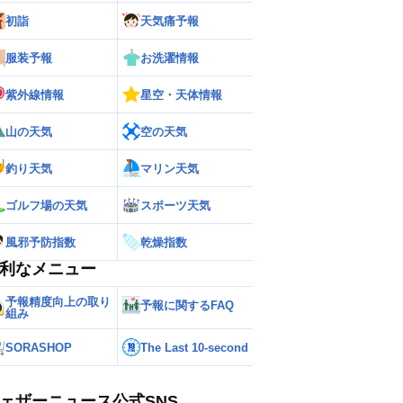
初詣
天気痛予報
ー
世界の雨雲レーダー
服装予報
お洗濯情報
紫外線情報
星空・天体情報
山の天気
空の天気
釣り天気
マリン天気
ゴルフ場の天気
スポーツ天気
風邪予防指数
乾燥指数
利なメニュー
予報精度向上の取り
予報に関するFAQ
組み
SORASHOP
The Last 10-second
ェザーニュース公式SNS