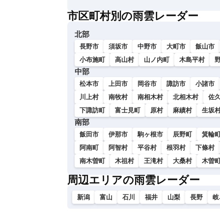
い
市区町村別の雨雲レーダー
北部
長野市
須坂市
中野市
大町市
飯山市
小布施町
高山村
山ノ内町
木島平村
中部
松本市
上田市
岡谷市
諏訪市
小諸市
川上村
南牧村
南相木村
北相木村
佐
下諏訪町
富士見町
原村
麻績村
生坂
南部
飯田市
伊那市
駒ヶ根市
辰野町
箕輪
阿南町
阿智村
平谷村
根羽村
下條村
南木曽町
木祖村
王滝村
大桑村
木曽
周辺エリアの雨雲レーダー
新潟
富山
石川
福井
山梨
長野
岐