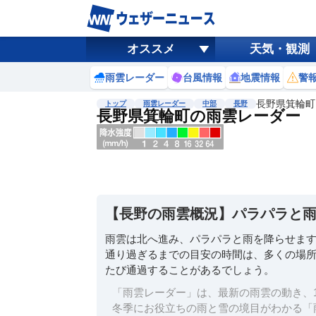
オススメ
天気・観測
雨雲レーダー
台風情報
地震情報
警
長野県箕輪町
トップ
雨雲レーダー
中部
長野
長野県箕輪町の雨雲レーダー
地図選択
背景色調整
明
る
い
【長野の雨雲概況】パラパラと
暗
い
雨雲は北へ進み、パラパラと雨を降らせま
通り過ぎるまでの目安の時間は、多くの場所で
濃淡調整
たび通過することがあるでしょう。
薄
い
「雨雲レーダー」は、最新の雨雲の動き、1
濃
冬季にお役立ちの雨と雪の境目がわかる「