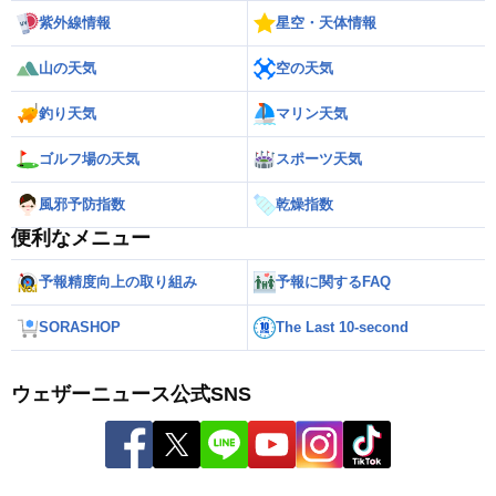
紫外線情報
星空・天体情報
山の天気
空の天気
釣り天気
マリン天気
ゴルフ場の天気
スポーツ天気
風邪予防指数
乾燥指数
便利なメニュー
予報精度向上の取り組み
予報に関するFAQ
SORASHOP
The Last 10-second
ウェザーニュース公式SNS