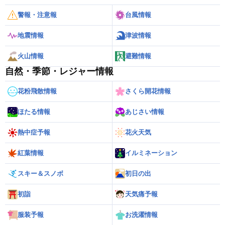
警報・注意報
台風情報
地震情報
津波情報
火山情報
避難情報
自然・季節・レジャー情報
花粉飛散情報
さくら開花情報
ほたる情報
あじさい情報
熱中症予報
花火天気
紅葉情報
イルミネーション
スキー＆スノボ
初日の出
初詣
天気痛予報
服装予報
お洗濯情報