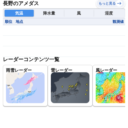
長野のアメダス
もっと見る
気温
降水量
風
湿度
順位
地点
観測値
レーダーコンテンツ一覧
雨雪レーダー
雷レーダー
風レーダー