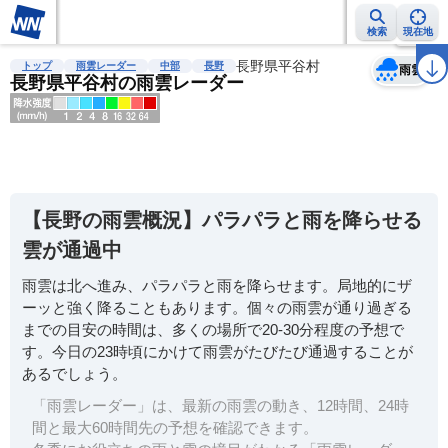
検索
現在地
天気
台風
雨雲レーダー
台風情報
地震情報
長野県平谷村
警報・注意報
2週間天気
ラ
トップ
雨雲レーダー
中部
長野
雨雲
長野県平谷村の雨雲レーダー
明
る
い
【長野の雨雲概況】パラパラと雨を降らせる
暗
雲が通過中
い
雨雲は北へ進み、パラパラと雨を降らせます。局地的にザ
薄
ーッと強く降ることもあります。個々の雨雲が通り過ぎる
い
までの目安の時間は、多くの場所で20-30分程度の予想で
濃
す。今日の23時頃にかけて雨雲がたびたび通過することが
い
あるでしょう。
「雨雲レーダー」は、最新の雨雲の動き、12時間、24時
間と最大60時間先の予想を確認できます。