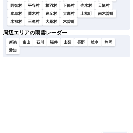
阿智村
平谷村
根羽村
下條村
売木村
天龍村
泰阜村
喬木村
豊丘村
大鹿村
上松町
南木曽町
木祖村
王滝村
大桑村
木曽町
周辺エリアの雨雲レーダー
新潟
富山
石川
福井
山梨
長野
岐阜
静岡
愛知