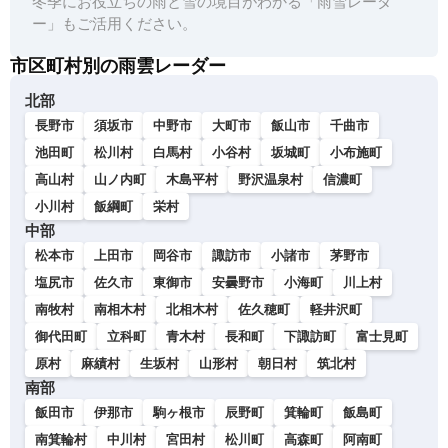
冬季にお役立ちの雨と雪の境目がわかる「雨雪レーダ
ー」もご活用ください。
市区町村別の雨雲レーダー
北部
長野市
須坂市
中野市
大町市
飯山市
千曲市
池田町
松川村
白馬村
小谷村
坂城町
小布施町
高山村
山ノ内町
木島平村
野沢温泉村
信濃町
小川村
飯綱町
栄村
中部
松本市
上田市
岡谷市
諏訪市
小諸市
茅野市
塩尻市
佐久市
東御市
安曇野市
小海町
川上村
南牧村
南相木村
北相木村
佐久穂町
軽井沢町
御代田町
立科町
青木村
長和町
下諏訪町
富士見町
原村
麻績村
生坂村
山形村
朝日村
筑北村
南部
飯田市
伊那市
駒ヶ根市
辰野町
箕輪町
飯島町
南箕輪村
中川村
宮田村
松川町
高森町
阿南町