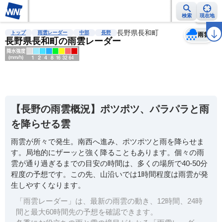
検索
現在地
天気
台風
雨雲レーダー
台風情報
地震情報
長野県長和町
警報・注意報
2週間天気
ラ
トップ
雨雲レーダー
中部
長野
雨雲
長野県長和町の雨雲レーダー
明
る
い
【長野の雨雲概況】ポツポツ、パラパラと雨
暗
を降らせる雲
い
雨雲が所々で発生。南西へ進み、ポツポツと雨を降らせま
薄
す。局地的にザーッと強く降ることもあります。個々の雨
い
雲が通り過ぎるまでの目安の時間は、多くの場所で40-50分
濃
程度の予想です。この先、山沿いでは1時間程度は雨雲が発
い
生しやすくなります。
「雨雲レーダー」は、最新の雨雲の動き、12時間、24時
間と最大60時間先の予想を確認できます。