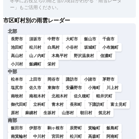
冬季にお役立ちの雨と雪の境目がわかる「雨雪レーダ
ー」もご活用ください。
市区町村別の雨雲レーダー
北部
長野市
須坂市
中野市
大町市
飯山市
千曲市
池田町
松川村
白馬村
小谷村
坂城町
小布施町
高山村
山ノ内町
木島平村
野沢温泉村
信濃町
小川村
飯綱町
栄村
中部
松本市
上田市
岡谷市
諏訪市
小諸市
茅野市
塩尻市
佐久市
東御市
安曇野市
小海町
川上村
南牧村
南相木村
北相木村
佐久穂町
軽井沢町
御代田町
立科町
青木村
長和町
下諏訪町
富士見町
原村
麻績村
生坂村
山形村
朝日村
筑北村
南部
飯田市
伊那市
駒ヶ根市
辰野町
箕輪町
飯島町
南箕輪村
中川村
宮田村
松川町
高森町
阿南町