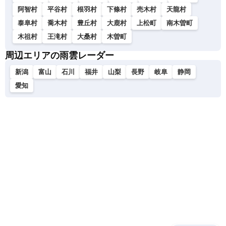
阿智村
平谷村
根羽村
下條村
売木村
天龍村
泰阜村
喬木村
豊丘村
大鹿村
上松町
南木曽町
木祖村
王滝村
大桑村
木曽町
周辺エリアの雨雲レーダー
新潟
富山
石川
福井
山梨
長野
岐阜
静岡
愛知