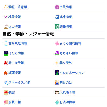
警報・注意報
台風情報
地震情報
津波情報
火山情報
避難情報
自然・季節・レジャー情報
花粉飛散情報
さくら開花情報
ほたる情報
あじさい情報
熱中症予報
花火天気
紅葉情報
イルミネーション
スキー＆スノボ
初日の出
初詣
天気痛予報
服装予報
お洗濯情報