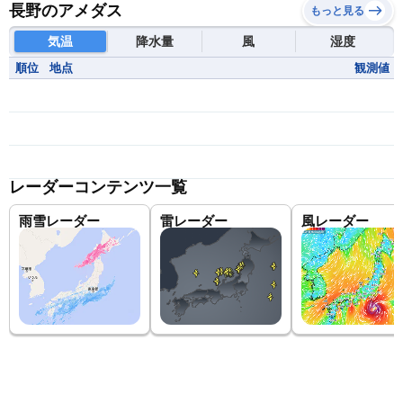
長野のアメダス
もっと見る
気温
降水量
風
湿度
順位
地点
観測値
レーダーコンテンツ一覧
雨雪レーダー
雷レーダー
風レーダー