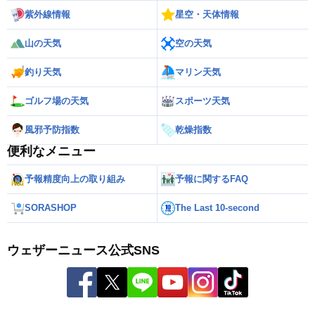
紫外線情報
星空・天体情報
山の天気
空の天気
釣り天気
マリン天気
ゴルフ場の天気
スポーツ天気
風邪予防指数
乾燥指数
便利なメニュー
予報精度向上の取り組み
予報に関するFAQ
SORASHOP
The Last 10-second
ウェザーニュース公式SNS