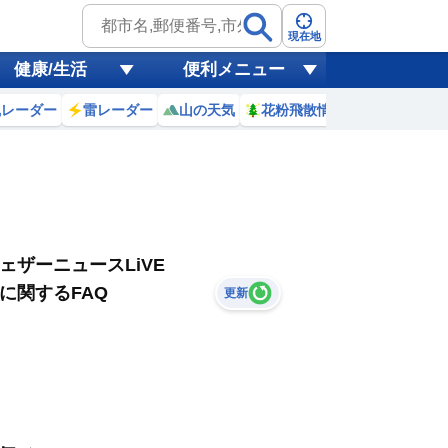
現在地
健康/生活
便利メニュー
風レーダー
雷レーダー
山の天気
花粉飛散情報
世界天気
ェザーニュースLiVE
に関するFAQ
更新