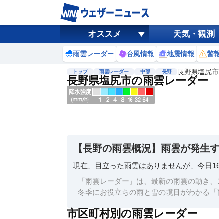
オススメ
天気・観測
雨雲レーダー
台風情報
地震情報
警
長野県塩尻市
トップ
雨雲レーダー
中部
長野
長野県塩尻市の雨雲レーダー
地図選択
背景色調整
明
る
い
【長野の雨雲概況】雨雲が発生
暗
い
現在、目立った雨雲はありませんが、今日1
濃淡調整
「雨雲レーダー」は、最新の雨雲の動き、1
薄
冬季にお役立ちの雨と雪の境目がわかる「
い
市区町村別の雨雲レーダー
濃