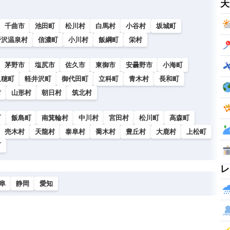
天
千曲市
池田町
松川村
白馬村
小谷村
坂城町
野沢温泉村
信濃町
小川村
飯綱町
栄村
茅野市
塩尻市
佐久市
東御市
安曇野市
小海町
久穂町
軽井沢町
御代田町
立科町
青木村
長和町
村
山形村
朝日村
筑北村
町
飯島町
南箕輪村
中川村
宮田村
松川町
高森町
売木村
天龍村
泰阜村
喬木村
豊丘村
大鹿村
上松町
町
レ
阜
静岡
愛知