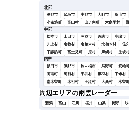
い
北部
長野市
須坂市
中野市
大町市
飯山市
小布施町
高山村
山ノ内町
木島平村
中部
松本市
上田市
岡谷市
諏訪市
小諸市
川上村
南牧村
南相木村
北相木村
佐
下諏訪町
富士見町
原村
麻績村
生坂
南部
飯田市
伊那市
駒ヶ根市
辰野町
箕輪
阿南町
阿智村
平谷村
根羽村
下條村
南木曽町
木祖村
王滝村
大桑村
木曽
周辺エリアの雨雲レーダー
新潟
富山
石川
福井
山梨
長野
岐