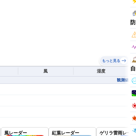
防
もっと見る
自
風
湿度
観測値
風レーダー
紅葉レーダー
ゲリラ雷雨レーダ