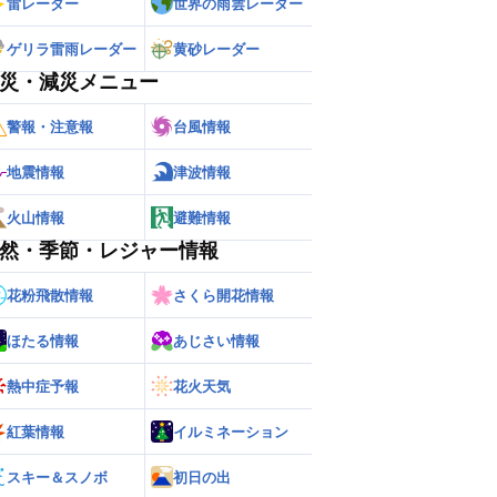
雷レーダー
世界の雨雲レーダー
ゲリラ雷雨レーダー
黄砂レーダー
災・減災メニュー
警報・注意報
台風情報
地震情報
津波情報
火山情報
避難情報
然・季節・レジャー情報
花粉飛散情報
さくら開花情報
ほたる情報
あじさい情報
熱中症予報
花火天気
紅葉情報
イルミネーション
スキー＆スノボ
初日の出
ー
世界の雨雲レーダー