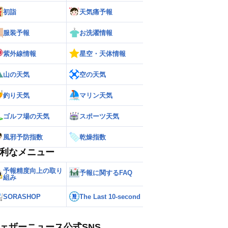
初詣
天気痛予報
服装予報
お洗濯情報
紫外線情報
星空・天体情報
山の天気
空の天気
釣り天気
マリン天気
ゴルフ場の天気
スポーツ天気
風邪予防指数
乾燥指数
利なメニュー
予報精度向上の取り
予報に関するFAQ
組み
SORASHOP
The Last 10-second
ェザーニュース公式SNS