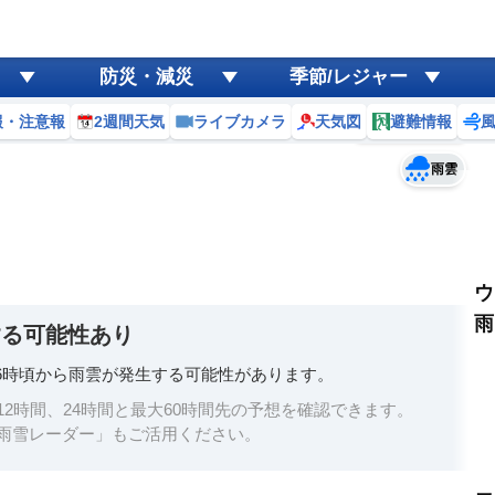
ゲリラ
風
防災・減災
季節/レジャー
黄砂
報・注意報
2週間天気
ライブカメラ
天気図
避難情報
予報士コメント
天気
台風
雨雲
ウ
雨
する可能性あり
6時頃から雨雲が発生する可能性があります。
2時間、24時間と最大60時間先の予想を確認できます。
雨雪レーダー」もご活用ください。