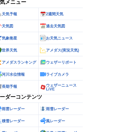
気メニュー
天気予報
2週間天気
天気図
過去天気図
気象衛星
お天気ニュース
世界天気
アメダス(実況天気)
アメダスランキング
ウェザーリポート
河川水位情報
ライブカメラ
ウェザーニュース
長期予報
LiVE
ーダーコンテンツ
雨雲レーダー
雨雪レーダー
積雪レーダー
風レーダー