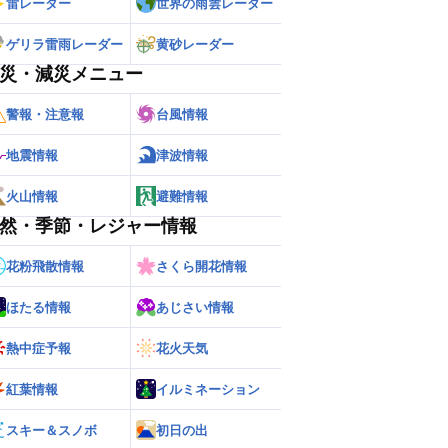
雷レーダー
世界の雨雲レーダー
ゲリラ雷雨レーダー
黄砂レーダー
災・減災メニュー
警報・注意報
台風情報
地震情報
津波情報
火山情報
避難情報
然・季節・レジャー情報
花粉飛散情報
さくら開花情報
ほたる情報
あじさい情報
熱中症予報
花火天気
紅葉情報
イルミネーション
スキー＆スノボ
初日の出