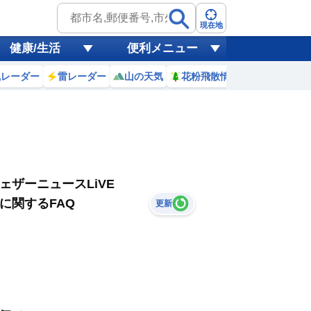
現在地
健康/生活
便利メニュー
風レーダー
雷レーダー
山の天気
花粉飛散情報
世界天気
ェザーニュースLiVE
に関するFAQ
更新