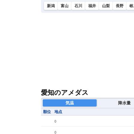
新潟
富山
石川
福井
山梨
長野
岐
愛知のアメダス
気温
降水量
順位
地点
(
)
(
)