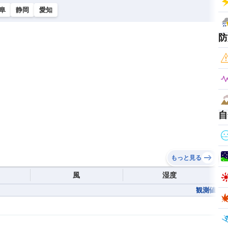
阜
静岡
愛知
防
自
もっと見る
風
湿度
観測値