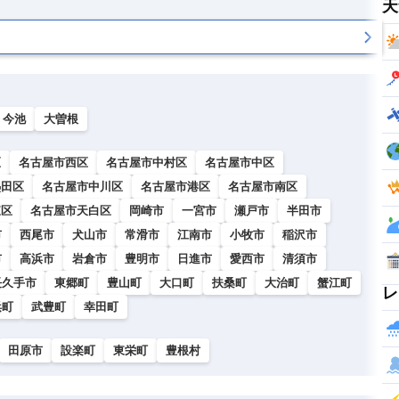
天
今池
大曽根
区
名古屋市西区
名古屋市中村区
名古屋市中区
熱田区
名古屋市中川区
名古屋市港区
名古屋市南区
東区
名古屋市天白区
岡崎市
一宮市
瀬戸市
半田市
市
西尾市
犬山市
常滑市
江南市
小牧市
稲沢市
市
高浜市
岩倉市
豊明市
日進市
愛西市
清須市
長久手市
東郷町
豊山町
大口町
扶桑町
大治町
蟹江町
レ
浜町
武豊町
幸田町
田原市
設楽町
東栄町
豊根村