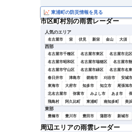
い
東浦町の防災情報を見る
市区町村別の雨雲レーダー
人気のエリア
名古屋市
栄
伏見
新栄
金山
大須
西部
名古屋市千種区
名古屋市東区
名古屋市北
名古屋市昭和区
名古屋市瑞穂区
名古屋市
名古屋市守山区
名古屋市緑区
名古屋市名
春日井市
津島市
碧南市
刈谷市
安城
東海市
大府市
知多市
知立市
尾張旭
北名古屋市
弥富市
みよし市
あま市
飛島村
阿久比町
東浦町
南知多町
美
東部
豊橋市
豊川市
豊田市
蒲郡市
新城市
周辺エリアの雨雲レーダー