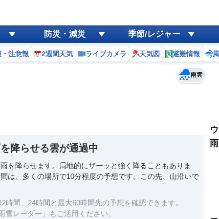
ゲリラ
風
防災・減災
季節/レジャー
黄砂
報・注意報
2週間天気
ライブカメラ
天気図
避難情報
予報士コメント
天気
台風
雨雲
ウ
雨
雨を降らせる雲が通過中
と雨を降らせます。局地的にザーッと強く降ることもありま
間は、多くの場所で10分程度の予想です。この先、山沿いで
。
2時間、24時間と最大60時間先の予想を確認できます。
雨雪レーダー」もご活用ください。