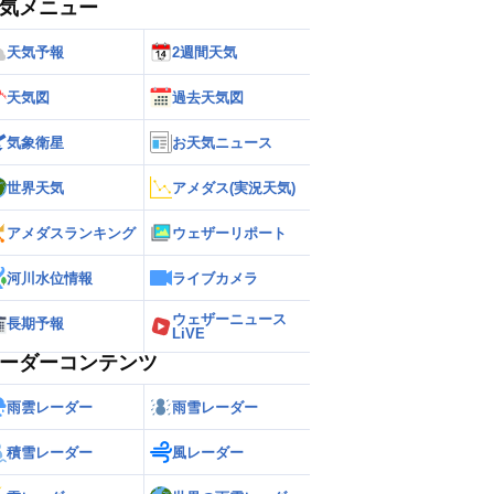
気メニュー
天気予報
2週間天気
天気図
過去天気図
気象衛星
お天気ニュース
世界天気
アメダス(実況天気)
アメダスランキング
ウェザーリポート
河川水位情報
ライブカメラ
ウェザーニュース
長期予報
LiVE
ーダーコンテンツ
雨雲レーダー
雨雪レーダー
積雪レーダー
風レーダー