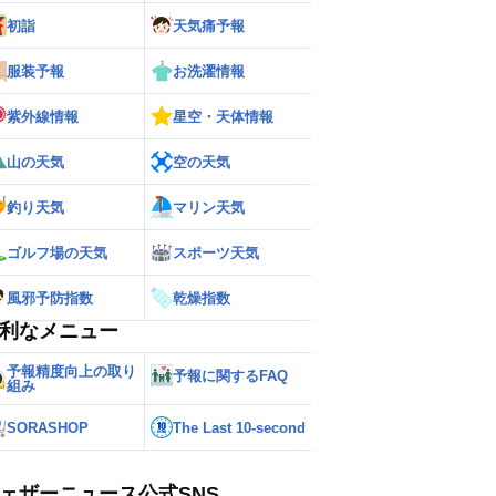
初詣
天気痛予報
服装予報
お洗濯情報
ー
世界の雨雲レーダー
紫外線情報
星空・天体情報
山の天気
空の天気
釣り天気
マリン天気
ゴルフ場の天気
スポーツ天気
風邪予防指数
乾燥指数
利なメニュー
予報精度向上の取り
予報に関するFAQ
組み
SORASHOP
The Last 10-second
ェザーニュース公式SNS