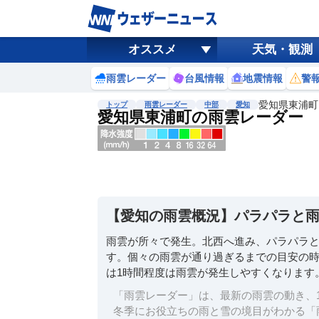
オススメ
天気・観測
雨雲レーダー
台風情報
地震情報
警
愛知県東浦町
トップ
雨雲レーダー
中部
愛知
愛知県東浦町の雨雲レーダー
地図選択
背景色調整
明
る
い
【愛知の雨雲概況】パラパラと
暗
い
雨雲が所々で発生。北西へ進み、パラパラ
す。個々の雨雲が通り過ぎるまでの目安の時
濃淡調整
は1時間程度は雨雲が発生しやすくなります
薄
い
「雨雲レーダー」は、最新の雨雲の動き、1
濃
冬季にお役立ちの雨と雪の境目がわかる「