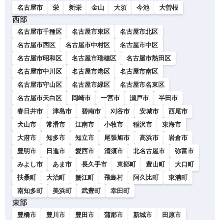
名古屋市
栄
新栄
金山
大須
今池
大曽根
西部
名古屋市千種区
名古屋市東区
名古屋市北区
名古屋市西区
名古屋市中村区
名古屋市中区
名古屋市昭和区
名古屋市瑞穂区
名古屋市熱田区
名古屋市中川区
名古屋市港区
名古屋市南区
名古屋市守山区
名古屋市緑区
名古屋市名東区
名古屋市天白区
岡崎市
一宮市
瀬戸市
半田市
春日井市
津島市
碧南市
刈谷市
安城市
西尾市
犬山市
常滑市
江南市
小牧市
稲沢市
東海市
大府市
知多市
知立市
尾張旭市
高浜市
岩倉市
豊明市
日進市
愛西市
清須市
北名古屋市
弥富市
みよし市
あま市
長久手市
東郷町
豊山町
大口町
扶桑町
大治町
蟹江町
飛島村
阿久比町
東浦町
南知多町
美浜町
武豊町
幸田町
東部
豊橋市
豊川市
豊田市
蒲郡市
新城市
田原市