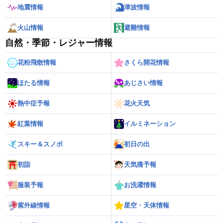
地震情報
津波情報
火山情報
避難情報
自然・季節・レジャー情報
花粉飛散情報
さくら開花情報
ほたる情報
あじさい情報
熱中症予報
花火天気
紅葉情報
イルミネーション
スキー＆スノボ
初日の出
初詣
天気痛予報
服装予報
お洗濯情報
紫外線情報
星空・天体情報