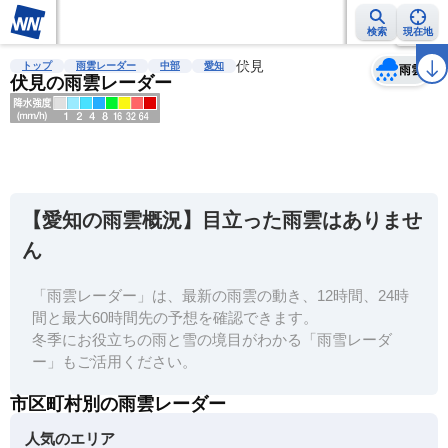
検索
現在地
天気
台風
雨雲レーダー
台風情報
地震情報
伏見
警報・注意報
2週間天気
ラ
トップ
雨雲レーダー
中部
愛知
雨雲
伏見の雨雲レーダー
明
る
い
【愛知の雨雲概況】目立った雨雲はありませ
暗
ん
い
「雨雲レーダー」は、最新の雨雲の動き、12時間、24時
薄
間と最大60時間先の予想を確認できます。
い
冬季にお役立ちの雨と雪の境目がわかる「雨雪レーダ
濃
ー」もご活用ください。
い
市区町村別の雨雲レーダー
人気のエリア