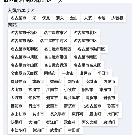
市区町村別の雨雲レーダー
人気のエリア
名古屋市
栄
伏見
新栄
金山
大須
今池
大曽根
西部
名古屋市千種区
名古屋市東区
名古屋市北区
名古屋市西区
名古屋市中村区
名古屋市中区
名古屋市昭和区
名古屋市瑞穂区
名古屋市熱田区
名古屋市中川区
名古屋市港区
名古屋市南区
名古屋市守山区
名古屋市緑区
名古屋市名東区
名古屋市天白区
岡崎市
一宮市
瀬戸市
半田市
春日井市
津島市
碧南市
刈谷市
安城市
西尾市
犬山市
常滑市
江南市
小牧市
稲沢市
東海市
大府市
知多市
知立市
尾張旭市
高浜市
岩倉市
豊明市
日進市
愛西市
清須市
北名古屋市
弥富市
みよし市
あま市
長久手市
東郷町
豊山町
大口町
扶桑町
大治町
蟹江町
飛島村
阿久比町
東浦町
南知多町
美浜町
武豊町
幸田町