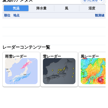
愛知のアメダス
もっと見る
気温
降水量
風
湿度
順位
地点
観測値
レーダーコンテンツ一覧
雨雪レーダー
雷レーダー
風レーダー