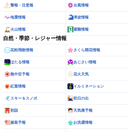
警報・注意報
台風情報
地震情報
津波情報
火山情報
避難情報
自然・季節・レジャー情報
花粉飛散情報
さくら開花情報
ほたる情報
あじさい情報
熱中症予報
花火天気
紅葉情報
イルミネーション
スキー＆スノボ
初日の出
初詣
天気痛予報
服装予報
お洗濯情報