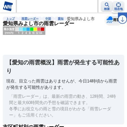
検索
現在地
天気
台風
雨雲レーダー
台風情報
地震情報
愛知県みよし市
警報・注意報
2週間天気
ラ
トップ
雨雲レーダー
中部
愛知
雨雲
愛知県みよし市の雨雲レーダー
明
る
い
【愛知の雨雲概況】雨雲が発生する可能性あ
暗
り
い
現在、目立った雨雲はありませんが、今日14時頃から雨雲
薄
が発生する可能性があります。
い
「雨雲レーダー」は、最新の雨雲の動き、12時間、24時
濃
間と最大60時間先の予想を確認できます。
い
冬季にお役立ちの雨と雪の境目がわかる「雨雪レーダ
ー」もご活用ください。