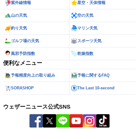
紫外線情報
星空・天体情報
山の天気
空の天気
釣り天気
マリン天気
ゴルフ場の天気
スポーツ天気
風邪予防指数
乾燥指数
便利なメニュー
予報精度向上の取り組み
予報に関するFAQ
SORASHOP
The Last 10-second
ウェザーニュース公式SNS