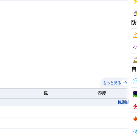
防
自
もっと見る
風
湿度
観測値