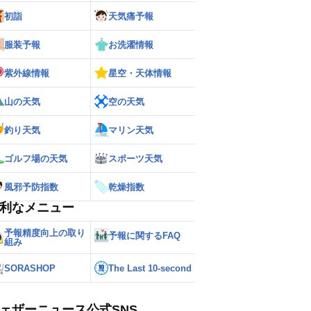
初詣
天気痛予報
ー
世界の雨雲レーダー
服装予報
お洗濯情報
紫外線情報
星空・天体情報
山の天気
空の天気
釣り天気
マリン天気
ゴルフ場の天気
スポーツ天気
風邪予防指数
乾燥指数
利なメニュー
予報精度向上の取り
予報に関するFAQ
組み
SORASHOP
The Last 10-second
ェザーニュース公式SNS