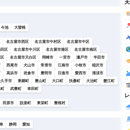
天
今池
大曽根
区
名古屋市西区
名古屋市中村区
名古屋市中区
熱田区
名古屋市中川区
名古屋市港区
名古屋市南区
東区
名古屋市天白区
岡崎市
一宮市
瀬戸市
半田市
市
西尾市
犬山市
常滑市
江南市
小牧市
稲沢市
市
高浜市
岩倉市
豊明市
日進市
愛西市
清須市
長久手市
東郷町
豊山町
大口町
扶桑町
大治町
蟹江町
浜町
武豊町
幸田町
レ
田原市
設楽町
東栄町
豊根村
阜
静岡
愛知