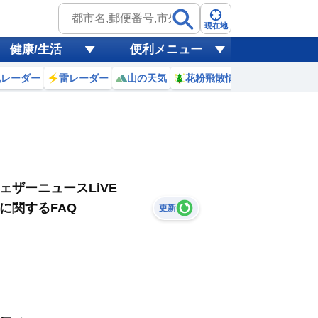
現在地
健康/生活
便利メニュー
風レーダー
雷レーダー
山の天気
花粉飛散情報
世界天気
ェザーニュースLiVE
に関するFAQ
更新