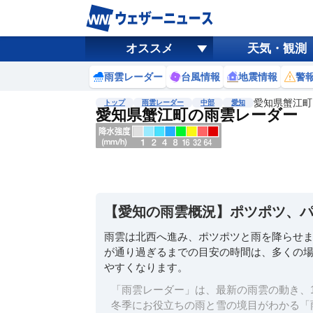
オススメ
天気・観測
雨雲レーダー
台風情報
地震情報
警
愛知県蟹江町
トップ
雨雲レーダー
中部
愛知
愛知県蟹江町の雨雲レーダー
地図選択
背景色調整
明
る
い
【愛知の雨雲概況】ポツポツ、
暗
い
雨雲は北西へ進み、ポツポツと雨を降らせ
が通り過ぎるまでの目安の時間は、多くの場
濃淡調整
やすくなります。
薄
い
「雨雲レーダー」は、最新の雨雲の動き、1
濃
冬季にお役立ちの雨と雪の境目がわかる「