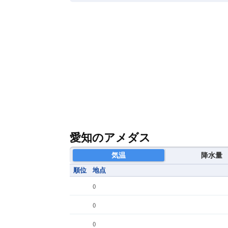
愛知のアメダス
気温
降水量
順位
地点
(
)
(
)
(
)