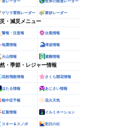
雷レーダー
世界の雨雲レーダー
ゲリラ雷雨レーダー
黄砂レーダー
災・減災メニュー
警報・注意報
台風情報
地震情報
津波情報
火山情報
避難情報
然・季節・レジャー情報
花粉飛散情報
さくら開花情報
ほたる情報
あじさい情報
熱中症予報
花火天気
紅葉情報
イルミネーション
スキー＆スノボ
初日の出