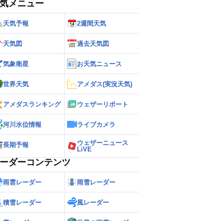
気メニュー
天気予報
2週間天気
天気図
過去天気図
気象衛星
お天気ニュース
世界天気
アメダス(実況天気)
アメダスランキング
ウェザーリポート
河川水位情報
ライブカメラ
ウェザーニュース
長期予報
LiVE
ーダーコンテンツ
雨雲レーダー
雨雪レーダー
積雪レーダー
風レーダー