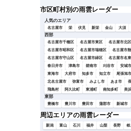
い
市区町村別の雨雲レーダー
人気のエリア
名古屋市
栄
伏見
新栄
金山
大須
西部
名古屋市千種区
名古屋市東区
名古屋市北
名古屋市昭和区
名古屋市瑞穂区
名古屋市
名古屋市守山区
名古屋市緑区
名古屋市名
春日井市
津島市
碧南市
刈谷市
安城
東海市
大府市
知多市
知立市
尾張旭
北名古屋市
弥富市
みよし市
あま市
飛島村
阿久比町
東浦町
南知多町
美
東部
豊橋市
豊川市
豊田市
蒲郡市
新城市
周辺エリアの雨雲レーダー
新潟
富山
石川
福井
山梨
長野
岐