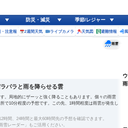
ゲリラ
風
防災・減災
季節/レジャー
黄砂
報・注意報
2週間天気
ライブカメラ
天気図
避難情報
予報士コメント
天気
台風
雨雲
ウ
雨
パラパラと雨を降らせる雲
ます。局地的にザーッと強く降ることもあります。個々の雨雲
所で10分程度の予想です。この先、1時間程度は雨雲が発生し
2時間、24時間と最大60時間先の予想を確認できます。
雨雪レーダー」もご活用ください。