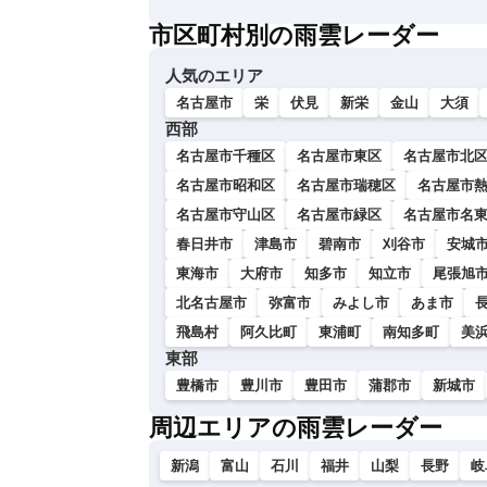
い
市区町村別の雨雲レーダー
人気のエリア
名古屋市
栄
伏見
新栄
金山
大須
西部
名古屋市千種区
名古屋市東区
名古屋市北
名古屋市昭和区
名古屋市瑞穂区
名古屋市
名古屋市守山区
名古屋市緑区
名古屋市名
春日井市
津島市
碧南市
刈谷市
安城
東海市
大府市
知多市
知立市
尾張旭
北名古屋市
弥富市
みよし市
あま市
飛島村
阿久比町
東浦町
南知多町
美
東部
豊橋市
豊川市
豊田市
蒲郡市
新城市
周辺エリアの雨雲レーダー
新潟
富山
石川
福井
山梨
長野
岐