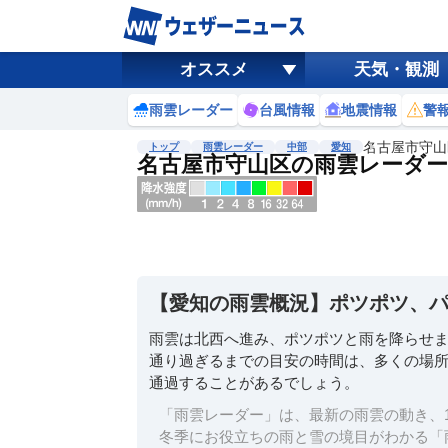
オススメ
天気・観測
雨雲レーダー
台風情報
地震情報
警
名古屋市守山
トップ
雨雲レーダー
中部
愛知
名古屋市守山区の雨雲レーダー
地図選択
背景色調整
明
る
い
【愛知の雨雲概況】ポツポツ、
暗
い
雨雲は北西へ進み、ポツポツと雨を降らせ
通り過ぎるまでの目安の時間は、多くの場所
濃淡調整
通過することがあるでしょう。
薄
い
「雨雲レーダー」は、最新の雨雲の動き、1
濃
冬季にお役立ちの雨と雪の境目がわかる「