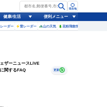
現在地
健康/生活
便利メニュー
風レーダー
雷レーダー
山の天気
花粉飛散情報
世界天気
ェザーニュースLiVE
に関するFAQ
更新