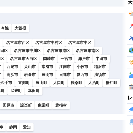
天
今池
大曽根
区
名古屋市西区
名古屋市中村区
名古屋市中区
熱田区
名古屋市中川区
名古屋市港区
名古屋市南区
東区
名古屋市天白区
岡崎市
一宮市
瀬戸市
半田市
市
西尾市
犬山市
常滑市
江南市
小牧市
稲沢市
市
高浜市
岩倉市
豊明市
日進市
愛西市
清須市
長久手市
東郷町
豊山町
大口町
扶桑町
大治町
蟹江町
浜町
武豊町
幸田町
レ
田原市
設楽町
東栄町
豊根村
阜
静岡
愛知