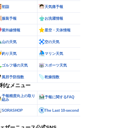
初詣
天気痛予報
ー
世界の雨雲レーダー
服装予報
お洗濯情報
紫外線情報
星空・天体情報
山の天気
空の天気
釣り天気
マリン天気
ゴルフ場の天気
スポーツ天気
風邪予防指数
乾燥指数
利なメニュー
予報精度向上の取り
予報に関するFAQ
組み
SORASHOP
The Last 10-second
ェザーニュース公式SNS