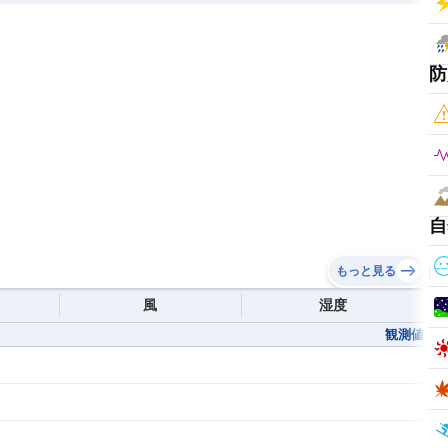
防
自
もっと見る
風
湿度
観測値