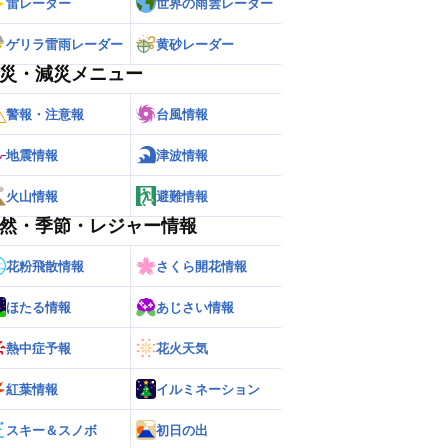
雷レーダー
世界の雨雲レーダー
ゲリラ雷雨レーダー
黄砂レーダー
災・減災メニュー
警報・注意報
台風情報
地震情報
津波情報
火山情報
避難情報
然・季節・レジャー情報
花粉飛散情報
さくら開花情報
ほたる情報
あじさい情報
熱中症予報
花火天気
紅葉情報
イルミネーション
スキー＆スノボ
初日の出