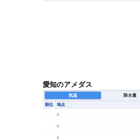
愛知のアメダス
気温
降水量
順位
地点
(
)
(
)
(
)