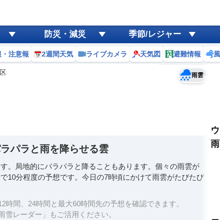
ゲリラ
風
防災・減災
季節/レジャー
黄砂
報・注意報
2週間天気
ライブカメラ
天気図
避難情報
予報士コメント
天気
台風
区
雨雲
ウ
雨
パラパラと雨を降らせる雲
ます。局地的にパラパラと降ることもあります。個々の雨雲が
で10分程度の予想です。今日の7時頃にかけて雨雲がたびたび
2時間、24時間と最大60時間先の予想を確認できます。
雨雪レーダー」もご活用ください。