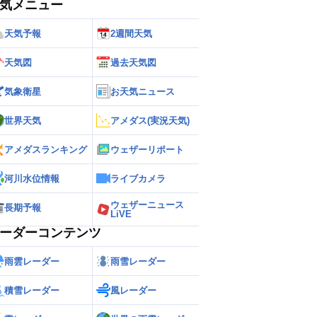
気メニュー
天気予報
2週間天気
天気図
過去天気図
気象衛星
お天気ニュース
世界天気
アメダス(実況天気)
アメダスランキング
ウェザーリポート
河川水位情報
ライブカメラ
ウェザーニュース
長期予報
LiVE
ーダーコンテンツ
雨雲レーダー
雨雪レーダー
積雪レーダー
風レーダー