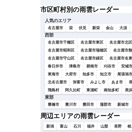
い
市区町村別の雨雲レーダー
人気のエリア
名古屋市
栄
伏見
新栄
金山
大須
西部
名古屋市千種区
名古屋市東区
名古屋市北
名古屋市昭和区
名古屋市瑞穂区
名古屋市
名古屋市守山区
名古屋市緑区
名古屋市名
春日井市
津島市
碧南市
刈谷市
安城
東海市
大府市
知多市
知立市
尾張旭
北名古屋市
弥富市
みよし市
あま市
飛島村
阿久比町
東浦町
南知多町
美
東部
豊橋市
豊川市
豊田市
蒲郡市
新城市
周辺エリアの雨雲レーダー
新潟
富山
石川
福井
山梨
長野
岐