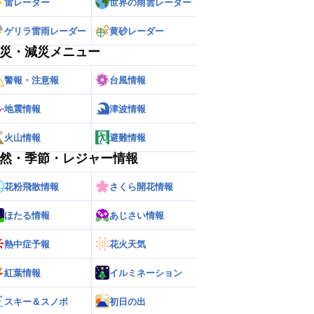
雷レーダー
世界の雨雲レーダー
ゲリラ雷雨レーダー
黄砂レーダー
災・減災メニュー
警報・注意報
台風情報
地震情報
津波情報
火山情報
避難情報
然・季節・レジャー情報
花粉飛散情報
さくら開花情報
ほたる情報
あじさい情報
熱中症予報
花火天気
紅葉情報
イルミネーション
スキー＆スノボ
初日の出