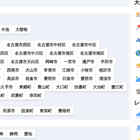
天
今池
大曽根
区
名古屋市西区
名古屋市中村区
名古屋市中区
熱田区
名古屋市中川区
名古屋市港区
名古屋市南区
東区
名古屋市天白区
岡崎市
一宮市
瀬戸市
半田市
市
西尾市
犬山市
常滑市
江南市
小牧市
稲沢市
市
高浜市
岩倉市
豊明市
日進市
愛西市
清須市
長久手市
東郷町
豊山町
大口町
扶桑町
大治町
蟹江町
浜町
武豊町
幸田町
レ
田原市
設楽町
東栄町
豊根村
阜
静岡
愛知