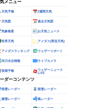
気メニュー
天気予報
2週間天気
天気図
過去天気図
気象衛星
お天気ニュース
世界天気
アメダス(実況天気)
アメダスランキング
ウェザーリポート
河川水位情報
ライブカメラ
ウェザーニュース
長期予報
LiVE
ーダーコンテンツ
雨雲レーダー
雨雪レーダー
積雪レーダー
風レーダー