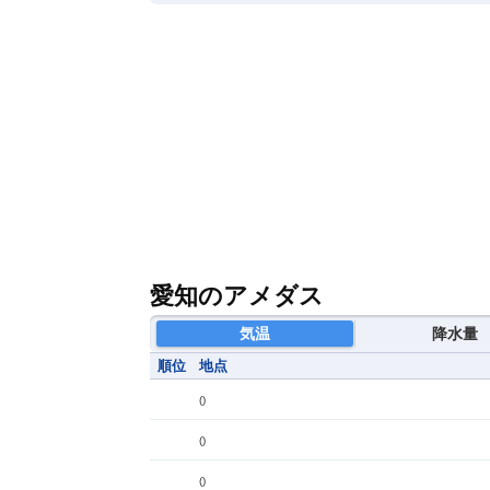
愛知のアメダス
気温
降水量
順位
地点
(
)
(
)
(
)