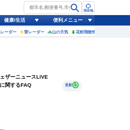
現在地
健康/生活
便利メニュー
風レーダー
雷レーダー
山の天気
花粉飛散情報
世界天気
ェザーニュースLiVE
に関するFAQ
更新