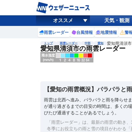
オススメ
天気・観測
雨雲レーダー
台風情報
地震情報
警
愛知県清須市
トップ
雨雲レーダー
中部
愛知
愛知県清須市の雨雲レーダー
地図選択
背景色調整
明
る
い
【愛知の雨雲概況】パラパラと
暗
い
雨雲は北西へ進み、パラパラと雨を降らせ
が通り過ぎるまでの目安の時間は、多くの場所
濃淡調整
びたび通過することがあるでしょう。
薄
い
「雨雲レーダー」は、最新の雨雲の動き、1
濃
冬季にお役立ちの雨と雪の境目がわかる「