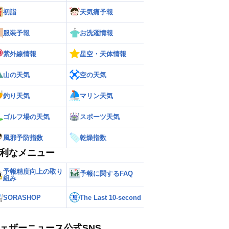
初詣
天気痛予報
ー
世界の雨雲レーダー
服装予報
お洗濯情報
紫外線情報
星空・天体情報
山の天気
空の天気
釣り天気
マリン天気
ゴルフ場の天気
スポーツ天気
風邪予防指数
乾燥指数
利なメニュー
予報精度向上の取り
予報に関するFAQ
組み
SORASHOP
The Last 10-second
ェザーニュース公式SNS