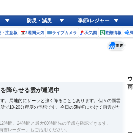
ゲリラ
風
防災・減災
季節/レジャー
黄砂
報・注意報
2週間天気
ライブカメラ
天気図
避難情報
予報士コメント
天気
台風
雨雲
ウ
雨
雨を降らせる雲が通過中
ます。局地的にザーッと強く降ることもあります。個々の雨雲
で10-20分程度の予想です。今日の5時頃にかけて雨雲がた
2時間、24時間と最大60時間先の予想を確認できます。
雨雪レーダー」もご活用ください。