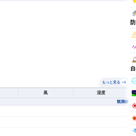
防
自
もっと見る
風
湿度
観測値