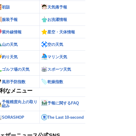
初詣
天気痛予報
服装予報
お洗濯情報
紫外線情報
星空・天体情報
山の天気
空の天気
釣り天気
マリン天気
ゴルフ場の天気
スポーツ天気
風邪予防指数
乾燥指数
利なメニュー
予報精度向上の取り
予報に関するFAQ
組み
SORASHOP
The Last 10-second
ェザーニュース公式SNS