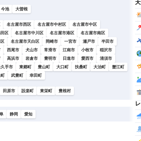
天
今池
大曽根
区
名古屋市西区
名古屋市中村区
名古屋市中区
熱田区
名古屋市中川区
名古屋市港区
名古屋市南区
東区
名古屋市天白区
岡崎市
一宮市
瀬戸市
半田市
市
西尾市
犬山市
常滑市
江南市
小牧市
稲沢市
市
高浜市
岩倉市
豊明市
日進市
愛西市
清須市
長久手市
東郷町
豊山町
大口町
扶桑町
大治町
蟹江町
浜町
武豊町
幸田町
田原市
設楽町
東栄町
豊根村
レ
阜
静岡
愛知