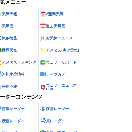
気メニュー
天気予報
2週間天気
天気図
過去天気図
気象衛星
お天気ニュース
世界天気
アメダス(実況天気)
アメダスランキング
ウェザーリポート
河川水位情報
ライブカメラ
ウェザーニュース
長期予報
LiVE
ーダーコンテンツ
雨雲レーダー
雨雪レーダー
積雪レーダー
風レーダー