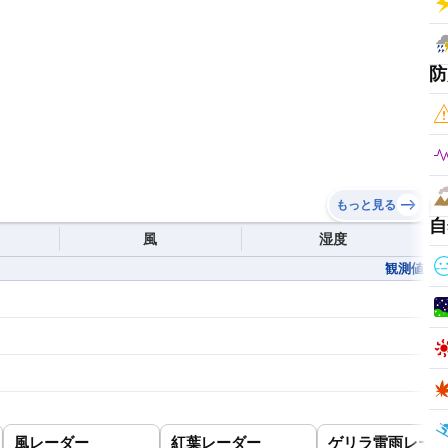
防
もっと見る
自
風
湿度
観測値
風レーダー
紅葉レーダー
ゲリラ雷雨レーダ