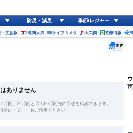
ゲリラ
風
防災・減災
季節/レジャー
黄砂
報・注意報
2週間天気
ライブカメラ
天気図
避難情報
予報士コメント
天気
台風
雨雲
ウ
雨
雲はありません
2時間、24時間と最大60時間先の予想を確認できます。
雨雪レーダー」もご活用ください。