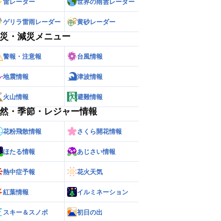
雷レーダー
世界の雨雲レーダー
ゲリラ雷雨レーダー
黄砂レーダー
災・減災メニュー
警報・注意報
台風情報
地震情報
津波情報
火山情報
避難情報
然・季節・レジャー情報
花粉飛散情報
さくら開花情報
ほたる情報
あじさい情報
熱中症予報
花火天気
紅葉情報
イルミネーション
スキー＆スノボ
初日の出
ー
世界の雨雲レーダー