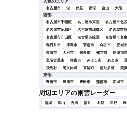
人気のエリア
い
名古屋市
栄
伏見
新栄
金山
大須
西部
名古屋市千種区
名古屋市東区
名古屋市北
名古屋市昭和区
名古屋市瑞穂区
名古屋市
名古屋市守山区
名古屋市緑区
名古屋市名
春日井市
津島市
碧南市
刈谷市
安城
東海市
大府市
知多市
知立市
尾張旭
北名古屋市
弥富市
みよし市
あま市
飛島村
阿久比町
東浦町
南知多町
美
東部
豊橋市
豊川市
豊田市
蒲郡市
新城市
周辺エリアの雨雲レーダー
新潟
富山
石川
福井
山梨
長野
岐