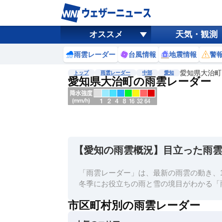
オススメ
天気・観測
雨雲レーダー
台風情報
地震情報
警
愛知県大治町
トップ
雨雲レーダー
中部
愛知
愛知県大治町の雨雲レーダー
地図選択
背景色調整
明
る
い
【愛知の雨雲概況】目立った雨
暗
い
「雨雲レーダー」は、最新の雨雲の動き、1
濃淡調整
冬季にお役立ちの雨と雪の境目がわかる「
薄
市区町村別の雨雲レーダー
い
濃