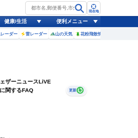
現在地
健康/生活
便利メニュー
風レーダー
雷レーダー
山の天気
花粉飛散情報
世界天気
ェザーニュースLiVE
に関するFAQ
更新