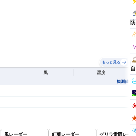
防
もっと見る
自
風
湿度
観測値
風レーダー
紅葉レーダー
ゲリラ雷雨レーダ