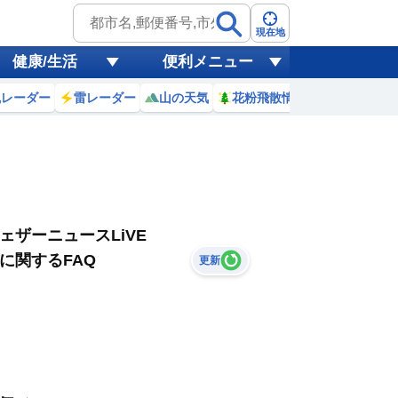
現在地
健康/生活
便利メニュー
風レーダー
雷レーダー
山の天気
花粉飛散情報
世界天気
ェザーニュースLiVE
に関するFAQ
更新