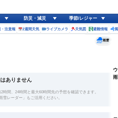
ゲリラ
風
防災・減災
季節/レジャー
黄砂
報・注意報
2週間天気
ライブカメラ
天気図
避難情報
予報士コメント
天気
台風
雨雲
ウ
雨
雲はありません
2時間、24時間と最大60時間先の予想を確認できます。
雨雪レーダー」もご活用ください。