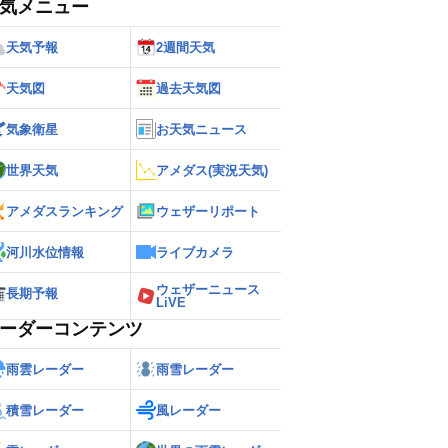
気メニュー
天気予報
2週間天気
天気図
過去天気図
気象衛星
お天気ニュース
世界天気
アメダス(実況天気)
アメダスランキング
ウェザーリポート
河川水位情報
ライブカメラ
ウェザーニュース
長期予報
LiVE
ーダーコンテンツ
雨雲レーダー
雨雪レーダー
積雪レーダー
風レーダー