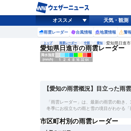
オススメ
天気・観測
雨雲レーダー
台風情報
地震情報
警
愛知県日進市
トップ
雨雲レーダー
中部
愛知
愛知県日進市の雨雲レーダー
地図選択
背景色調整
明
る
い
【愛知の雨雲概況】目立った雨
暗
い
「雨雲レーダー」は、最新の雨雲の動き、1
濃淡調整
冬季にお役立ちの雨と雪の境目がわかる「
薄
市区町村別の雨雲レーダー
い
濃