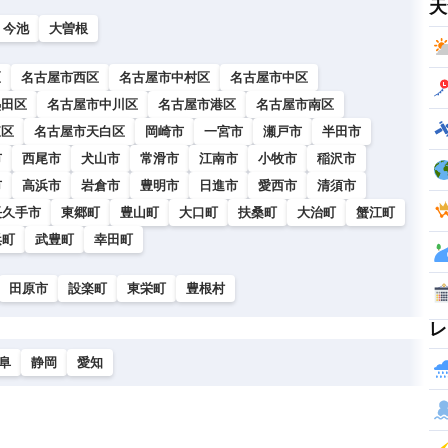
天
今池
大曽根
区
名古屋市西区
名古屋市中村区
名古屋市中区
熱田区
名古屋市中川区
名古屋市港区
名古屋市南区
東区
名古屋市天白区
岡崎市
一宮市
瀬戸市
半田市
市
西尾市
犬山市
常滑市
江南市
小牧市
稲沢市
市
高浜市
岩倉市
豊明市
日進市
愛西市
清須市
長久手市
東郷町
豊山町
大口町
扶桑町
大治町
蟹江町
浜町
武豊町
幸田町
田原市
設楽町
東栄町
豊根村
レ
阜
静岡
愛知