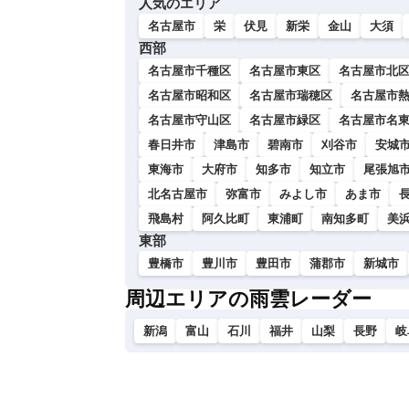
人気のエリア
い
名古屋市
栄
伏見
新栄
金山
大須
西部
名古屋市千種区
名古屋市東区
名古屋市北
名古屋市昭和区
名古屋市瑞穂区
名古屋市
名古屋市守山区
名古屋市緑区
名古屋市名
春日井市
津島市
碧南市
刈谷市
安城
東海市
大府市
知多市
知立市
尾張旭
北名古屋市
弥富市
みよし市
あま市
飛島村
阿久比町
東浦町
南知多町
美
東部
豊橋市
豊川市
豊田市
蒲郡市
新城市
周辺エリアの雨雲レーダー
新潟
富山
石川
福井
山梨
長野
岐