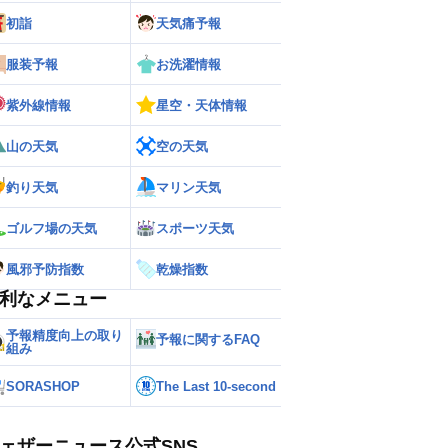
初詣
天気痛予報
服装予報
お洗濯情報
紫外線情報
星空・天体情報
山の天気
空の天気
釣り天気
マリン天気
ゴルフ場の天気
スポーツ天気
風邪予防指数
乾燥指数
利なメニュー
予報精度向上の取り
予報に関するFAQ
組み
SORASHOP
The Last 10-second
ェザーニュース公式SNS