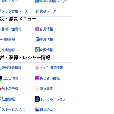
雷レーダー
世界の雨雲レーダー
ゲリラ雷雨レーダー
黄砂レーダー
災・減災メニュー
警報・注意報
台風情報
地震情報
津波情報
火山情報
避難情報
然・季節・レジャー情報
花粉飛散情報
さくら開花情報
ほたる情報
あじさい情報
熱中症予報
花火天気
紅葉情報
イルミネーション
スキー＆スノボ
初日の出
ー
世界の雨雲レーダー