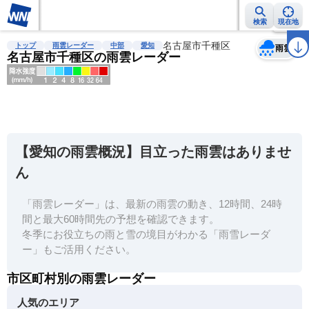
検索
現在地
天気
台風
雨雲レーダー
台風情報
地震情報
名古屋市千種区
警報・注意報
2週間天気
ラ
トップ
雨雲レーダー
中部
愛知
雨雲
名古屋市千種区の雨雲レーダー
明
る
い
【愛知の雨雲概況】目立った雨雲はありませ
暗
ん
い
「雨雲レーダー」は、最新の雨雲の動き、12時間、24時
薄
間と最大60時間先の予想を確認できます。
い
冬季にお役立ちの雨と雪の境目がわかる「雨雪レーダ
濃
ー」もご活用ください。
い
市区町村別の雨雲レーダー
人気のエリア