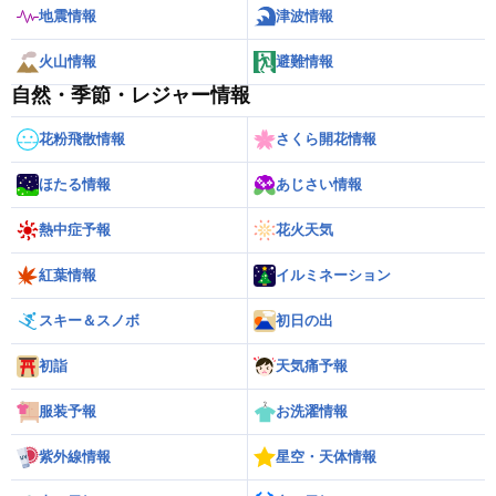
地震情報
津波情報
火山情報
避難情報
自然・季節・レジャー情報
花粉飛散情報
さくら開花情報
ほたる情報
あじさい情報
熱中症予報
花火天気
紅葉情報
イルミネーション
スキー＆スノボ
初日の出
初詣
天気痛予報
服装予報
お洗濯情報
紫外線情報
星空・天体情報