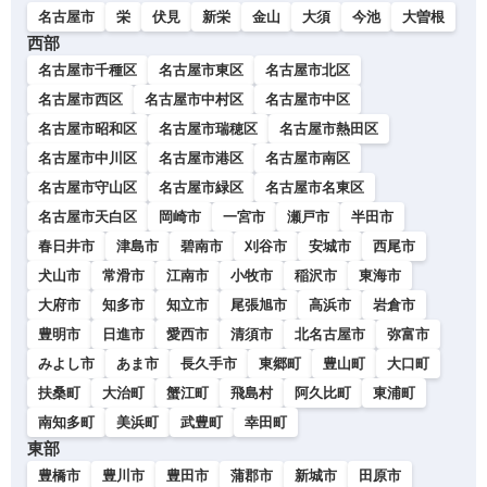
名古屋市
栄
伏見
新栄
金山
大須
今池
大曽根
西部
名古屋市千種区
名古屋市東区
名古屋市北区
名古屋市西区
名古屋市中村区
名古屋市中区
名古屋市昭和区
名古屋市瑞穂区
名古屋市熱田区
名古屋市中川区
名古屋市港区
名古屋市南区
名古屋市守山区
名古屋市緑区
名古屋市名東区
名古屋市天白区
岡崎市
一宮市
瀬戸市
半田市
春日井市
津島市
碧南市
刈谷市
安城市
西尾市
犬山市
常滑市
江南市
小牧市
稲沢市
東海市
大府市
知多市
知立市
尾張旭市
高浜市
岩倉市
豊明市
日進市
愛西市
清須市
北名古屋市
弥富市
みよし市
あま市
長久手市
東郷町
豊山町
大口町
扶桑町
大治町
蟹江町
飛島村
阿久比町
東浦町
南知多町
美浜町
武豊町
幸田町
東部
豊橋市
豊川市
豊田市
蒲郡市
新城市
田原市