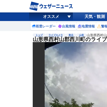
オススメ
天気・観測
雨雲レーダー
台風情報
地震情報
警
山形県西村山
トップ
ライブカメラ
東北
山形
山形県西村山郡西川町のライ