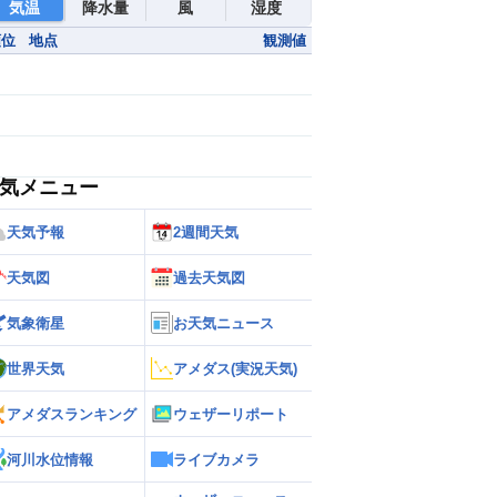
気温
降水量
風
湿度
順位
地点
観測値
気メニュー
天気予報
2週間天気
天気図
過去天気図
気象衛星
お天気ニュース
世界天気
アメダス(実況天気)
アメダスランキング
ウェザーリポート
河川水位情報
ライブカメラ