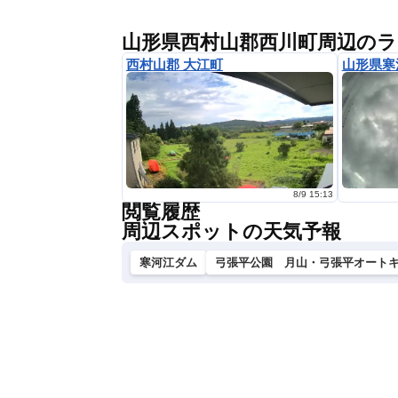
山形県西村山郡西川町周辺の
西村山郡 大江町
山形県寒
8/9 15:13
閲覧履歴
周辺スポットの天気予報
寒河江ダム
弓張平公園 月山・弓張平オート