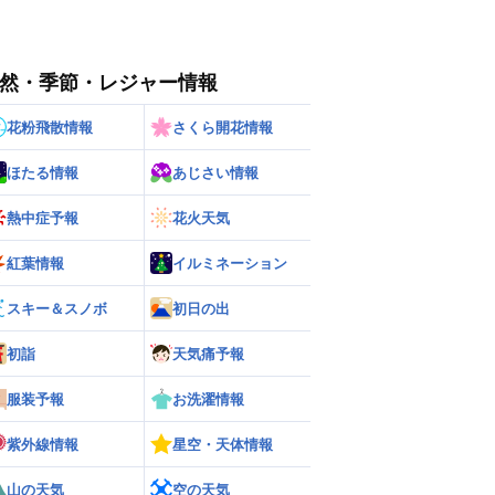
然・季節・レジャー情報
花粉飛散情報
さくら開花情報
ほたる情報
あじさい情報
熱中症予報
花火天気
紅葉情報
イルミネーション
スキー＆スノボ
初日の出
初詣
天気痛予報
服装予報
お洗濯情報
紫外線情報
星空・天体情報
山の天気
空の天気