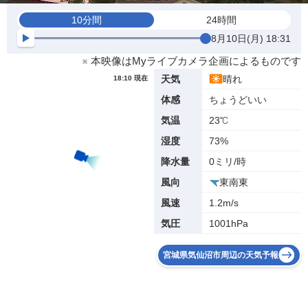
10分間
24時間
8月10日(月) 18:31
※ 本映像はMyライブカメラ企画によるものです
晴れ
天気
18:10 現在
ちょうどいい
体感
23℃
気温
73%
湿度
0ミリ/時
降水量
東南東
風向
1.2m/s
風速
1001hPa
気圧
宮城県気仙沼市周辺の天気予報