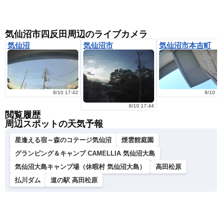
気仙沼市四反田周辺のライブカメラ
気仙沼
気仙沼市
気仙沼市本吉町
8/10 17:42
8/10 1
8/10 17:44
閲覧履歴
周辺スポットの天気予報
星逢える宿～森のコテージ気仙沼
煙雲館庭園
グランピング＆キャンプ CAMELLIA 気仙沼大島
気仙沼大島キャンプ場（休暇村 気仙沼大島）
高田松原
払川ダム
道の駅 高田松原