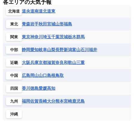
各エリアの天気予報
道央
道南
道北
道東
北海道
青森
岩手
秋田
宮城
山形
福島
東北
東京
神奈川
埼玉
千葉
茨城
栃木
群馬
関東
静岡
愛知
岐阜
山梨
長野
新潟
富山
石川
福井
中部
大阪
兵庫
京都
滋賀
奈良
和歌山
三重
近畿
広島
岡山
山口
島根
鳥取
中国
香川
徳島
愛媛
高知
四国
福岡
佐賀
長崎
大分
熊本
宮崎
鹿児島
九州
沖縄