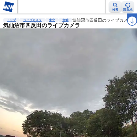
検索
現在地
雨雲レーダー
台風情報
地震情報
気仙沼市四反田のライブカメラ
警報・注意報
2週間天気
ラ
トップ
ライブカメラ
東北
宮城
気仙沼市四反田のライブカメラ