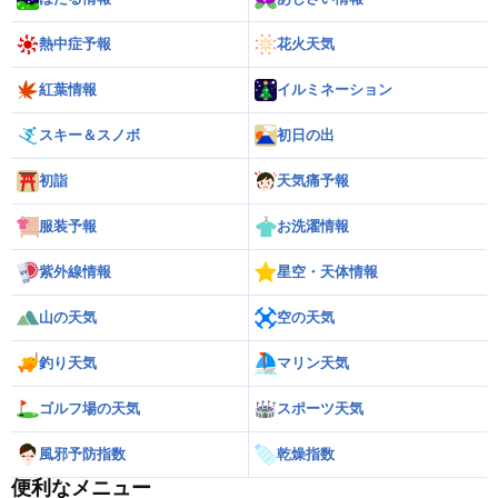
熱中症予報
花火天気
紅葉情報
イルミネーション
スキー＆スノボ
初日の出
初詣
天気痛予報
服装予報
お洗濯情報
紫外線情報
星空・天体情報
山の天気
空の天気
釣り天気
マリン天気
ゴルフ場の天気
スポーツ天気
風邪予防指数
乾燥指数
便利なメニュー