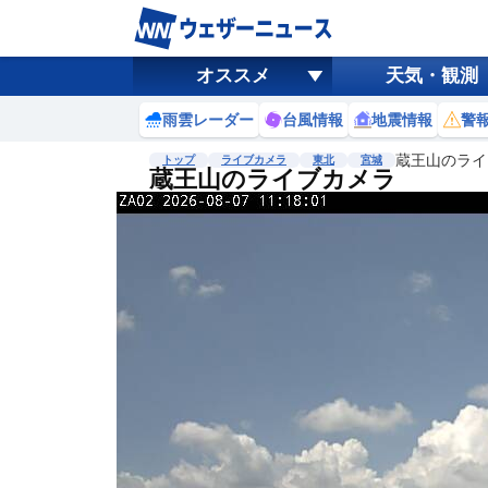
オススメ
天気・観測
雨雲レーダー
台風情報
地震情報
警
蔵王山のライ
トップ
ライブカメラ
東北
宮城
蔵王山のライブカメラ