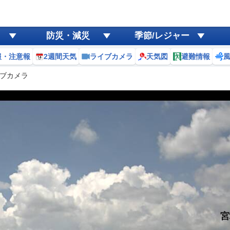
防災・減災
季節/レジャー
報・注意報
2週間天気
ライブカメラ
天気図
避難情報
ブカメラ
宮