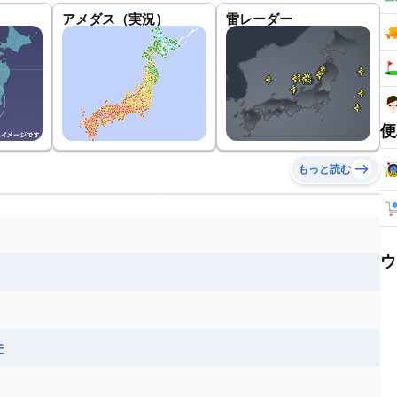
アメダス（実況）
雷レーダー
便
もっと読む
ウ
井