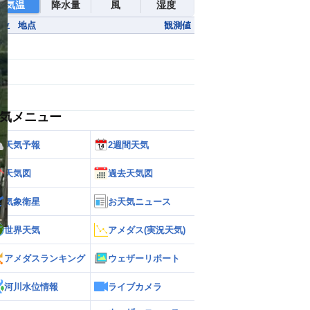
気温
降水量
風
湿度
順位
地点
観測値
気メニュー
天気予報
2週間天気
天気図
過去天気図
気象衛星
お天気ニュース
世界天気
アメダス(実況天気)
アメダスランキング
ウェザーリポート
河川水位情報
ライブカメラ