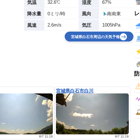
32.6℃
67%
気温
湿度
レ
0ミリ/時
南南東
降水量
風向
2.6m/s
1005hPa
風速
気圧
宮城県白石市周辺の天気予報
防
宮城県白石市白川
8/7 11:18
8/7 11:18