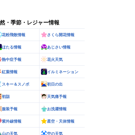
然・季節・レジャー情報
花粉飛散情報
さくら開花情報
ほたる情報
あじさい情報
熱中症予報
花火天気
紅葉情報
イルミネーション
スキー＆スノボ
初日の出
初詣
天気痛予報
服装予報
お洗濯情報
紫外線情報
星空・天体情報
山の天気
空の天気