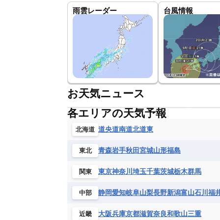
雨雲レーダー
台風情報
お天気ニュース
各エリアの天気予報
道央
道南
道北
道東
北海道
青森
岩手
秋田
宮城
山形
福島
東北
東京
神奈川
埼玉
千葉
茨城
栃木
群馬
関東
静岡
愛知
岐阜
山梨
長野
新潟
富山
石川
福
中部
大阪
兵庫
京都
滋賀
奈良
和歌山
三重
近畿