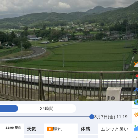
天
24時間
8月7日(金) 11:19
11:00 現在
晴れ
ムシッと暑い
天気
体感