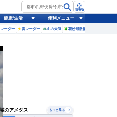
現在地
健康/生活
便利メニュー
風レーダー
雷レーダー
山の天気
花粉飛散情報
世界天気
城のアメダス
もっと見る