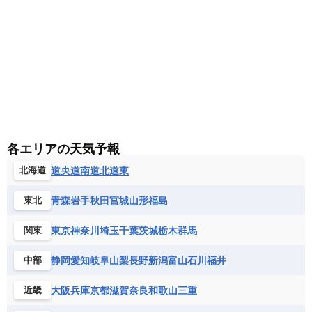
各エリアの天気予報
道央
道南
道北
道東
北海道
青森
岩手
秋田
宮城
山形
福島
東北
東京
神奈川
埼玉
千葉
茨城
栃木
群馬
関東
静岡
愛知
岐阜
山梨
長野
新潟
富山
石川
福井
中部
大阪
兵庫
京都
滋賀
奈良
和歌山
三重
近畿