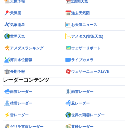
天気予報
2週間天気
天気図
過去天気図
気象衛星
お天気ニュース
世界天気
アメダス(実況天気)
アメダスランキング
ウェザーリポート
河川水位情報
ライブカメラ
長期予報
ウェザーニュースLiVE
レーダーコンテンツ
雨雲レーダー
雨雪レーダー
積雪レーダー
風レーダー
雷レーダー
世界の雨雲レーダー
ゲリラ雷雨レーダー
黄砂レーダー