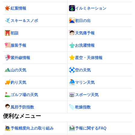
紅葉情報
イルミネーション
スキー＆スノボ
初日の出
初詣
天気痛予報
服装予報
お洗濯情報
紫外線情報
星空・天体情報
山の天気
空の天気
釣り天気
マリン天気
ゴルフ場の天気
スポーツ天気
風邪予防指数
乾燥指数
便利なメニュー
予報精度向上の取り組み
予報に関するFAQ