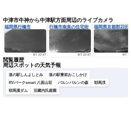
中津市牛神から中津駅方面周辺のライブカメラ
福岡県行橋市
行橋市南泉の住宅街
福岡県京都郡苅田
8/7 22:47
8/7 22:47
8/7 2
閲覧履歴
周辺スポットの天気予報
道の駅しんよしとみ
道の駅豊前おこしかけ
RVパークsmart 八面山荘
バルンバルンの森
耶馬渓
耶馬溪ダム
旧藏内氏庭園