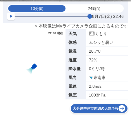
10分間
24時間
8月7日(金) 22:46
※ 本映像はMyライブカメラ企画によるものです
くもり
天気
22:30 現在
ムシッと暑い
体感
28.7℃
気温
72%
湿度
0ミリ/時
降水量
東南東
風向
2.8m/s
風速
1003hPa
気圧
大分県中津市周辺の天気予報