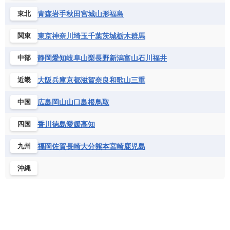
青森
岩手
秋田
宮城
山形
福島
東北
東京
神奈川
埼玉
千葉
茨城
栃木
群馬
関東
静岡
愛知
岐阜
山梨
長野
新潟
富山
石川
福井
中部
大阪
兵庫
京都
滋賀
奈良
和歌山
三重
近畿
広島
岡山
山口
島根
鳥取
中国
香川
徳島
愛媛
高知
四国
福岡
佐賀
長崎
大分
熊本
宮崎
鹿児島
九州
沖縄