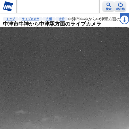
検索
現在地
雨雲レーダー
台風情報
地震情報
中津市牛神から中津駅方面のライ
警報・注意報
2週間天気
ラ
トップ
ライブカメラ
九州
大分
中津市牛神から中津駅方面のライブカメラ