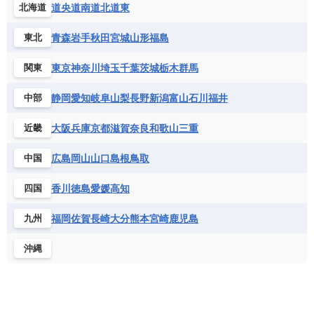
道央
道南
道北
道東
北海道
青森
岩手
秋田
宮城
山形
福島
東北
東京
神奈川
埼玉
千葉
茨城
栃木
群馬
関東
静岡
愛知
岐阜
山梨
長野
新潟
富山
石川
福井
中部
大阪
兵庫
京都
滋賀
奈良
和歌山
三重
近畿
広島
岡山
山口
島根
鳥取
中国
香川
徳島
愛媛
高知
四国
福岡
佐賀
長崎
大分
熊本
宮崎
鹿児島
九州
沖縄