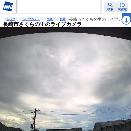
検索
現在地
雨雲レーダー
台風情報
地震情報
長崎市さくらの里のライブカメラ
警報・注意報
2週間天気
ラ
トップ
ライブカメラ
九州
長崎
長崎市さくらの里のライブカメラ