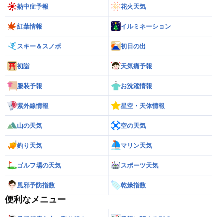
熱中症予報
花火天気
紅葉情報
イルミネーション
スキー＆スノボ
初日の出
初詣
天気痛予報
服装予報
お洗濯情報
紫外線情報
星空・天体情報
山の天気
空の天気
釣り天気
マリン天気
ゴルフ場の天気
スポーツ天気
風邪予防指数
乾燥指数
便利なメニュー