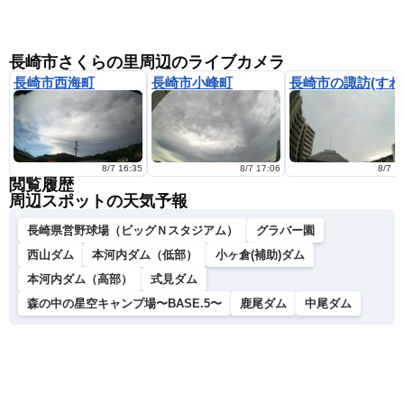
長崎市さくらの里周辺のライブカメラ
長崎市西海町
長崎市小峰町
長崎
8/7 16:35
8/7 17:06
8/7 1
閲覧履歴
周辺スポットの天気予報
長崎県営野球場（ビッグＮスタジアム）
グラバー園
西山ダム
本河内ダム（低部）
小ヶ倉(補助)ダム
本河内ダム（高部）
式見ダム
森の中の星空キャンプ場〜BASE.5〜
鹿尾ダム
中尾ダム