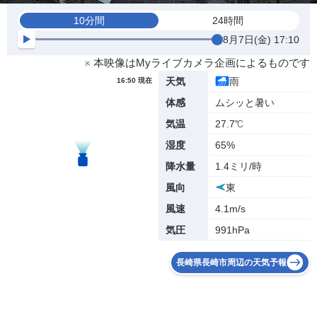
10分間
24時間
8月7日(金) 17:10
※ 本映像はMyライブカメラ企画によるものです
雨
天気
16:50 現在
ムシッと暑い
体感
27.7℃
気温
65%
湿度
1.4ミリ/時
降水量
東
風向
4.1m/s
風速
991hPa
気圧
長崎県長崎市周辺の天気予報