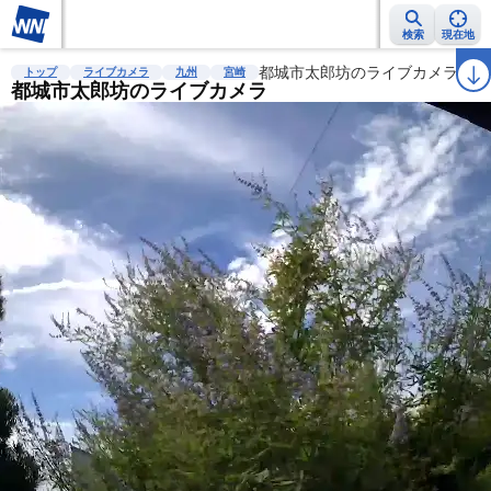
検索
現在地
雨雲レーダー
台風情報
地震情報
都城市太郎坊のライブカメラ
警報・注意報
2週間天気
ラ
トップ
ライブカメラ
九州
宮崎
都城市太郎坊のライブカメラ