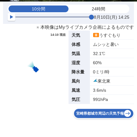
10分間
24時間
8月10日(月) 14:25
※ 本映像はMyライブカメラ企画によるものです
うすぐもり
天気
14:10 現在
ムシッと暑い
体感
32.1℃
気温
60%
湿度
0ミリ/時
降水量
東北東
風向
3.6m/s
風速
991hPa
気圧
宮崎県都城市周辺の天気予報