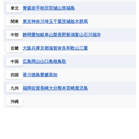
青森
岩手
秋田
宮城
山形
福島
東北
東京
神奈川
埼玉
千葉
茨城
栃木
群馬
関東
静岡
愛知
岐阜
山梨
長野
新潟
富山
石川
福井
中部
大阪
兵庫
京都
滋賀
奈良
和歌山
三重
近畿
広島
岡山
山口
島根
鳥取
中国
香川
徳島
愛媛
高知
四国
福岡
佐賀
長崎
大分
熊本
宮崎
鹿児島
九州
沖縄