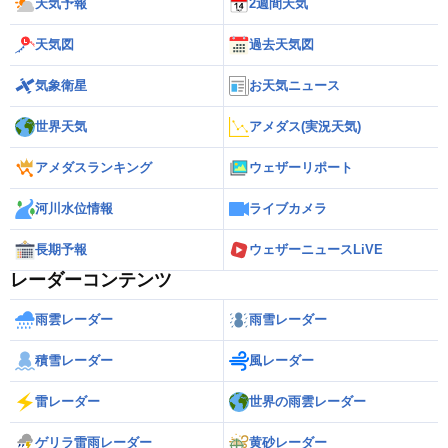
天気予報
2週間天気
天気図
過去天気図
気象衛星
お天気ニュース
世界天気
アメダス(実況天気)
アメダスランキング
ウェザーリポート
河川水位情報
ライブカメラ
長期予報
ウェザーニュースLiVE
レーダーコンテンツ
雨雲レーダー
雨雪レーダー
積雪レーダー
風レーダー
雷レーダー
世界の雨雲レーダー
ゲリラ雷雨レーダー
黄砂レーダー