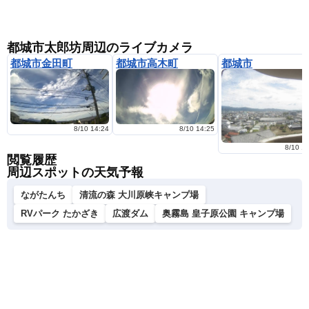
都城市太郎坊周辺のライブカメラ
都城市金田町
都城市高木町
都城市
8/10 14:24
8/10 14:25
8/10 1
閲覧履歴
周辺スポットの天気予報
ながたんち
清流の森 大川原峡キャンプ場
RVパーク たかざき
広渡ダム
奥霧島 皇子原公園 キャンプ場