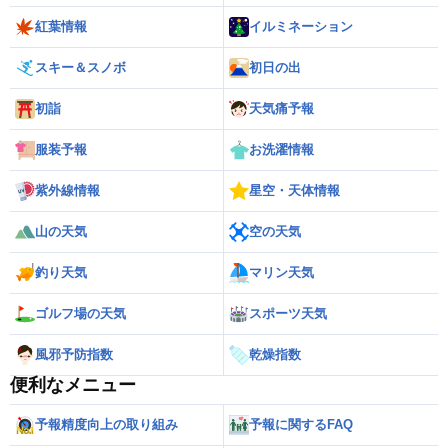
紅葉情報
イルミネーション
スキー＆スノボ
初日の出
初詣
天気痛予報
服装予報
お洗濯情報
紫外線情報
星空・天体情報
山の天気
空の天気
釣り天気
マリン天気
ゴルフ場の天気
スポーツ天気
風邪予防指数
乾燥指数
便利なメニュー
予報精度向上の取り組み
予報に関するFAQ