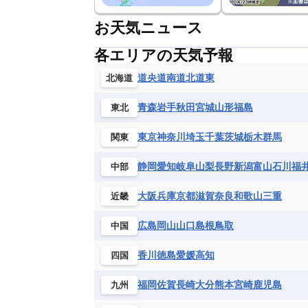
お天気ニュース
各エリアの天気予報
道央
道南
道北
道東
北海道
青森
岩手
秋田
宮城
山形
福島
東北
東京
神奈川
埼玉
千葉
茨城
栃木
群馬
関東
静岡
愛知
岐阜
山梨
長野
新潟
富山
石川
福
中部
大阪
兵庫
京都
滋賀
奈良
和歌山
三重
近畿
広島
岡山
山口
島根
鳥取
中国
香川
徳島
愛媛
高知
四国
福岡
佐賀
長崎
大分
熊本
宮崎
鹿児島
九州