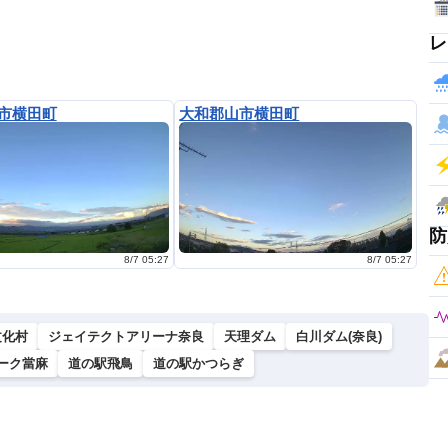
レ
市横田町
大和郡山市横田町
防
8/7 05:27
8/7 05:27
文化村
ジェイテクトアリーナ奈良
天理ダム
白川ダム(奈良)
ーク當麻
道の駅飛鳥
道の駅かつらぎ