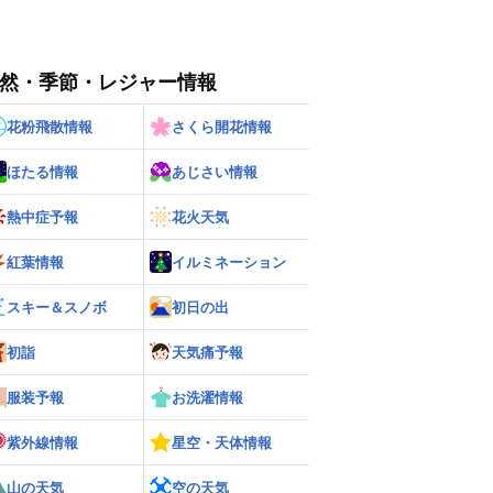
然・季節・レジャー情報
花粉飛散情報
さくら開花情報
ほたる情報
あじさい情報
熱中症予報
花火天気
紅葉情報
イルミネーション
スキー＆スノボ
初日の出
初詣
天気痛予報
服装予報
お洗濯情報
紫外線情報
星空・天体情報
山の天気
空の天気