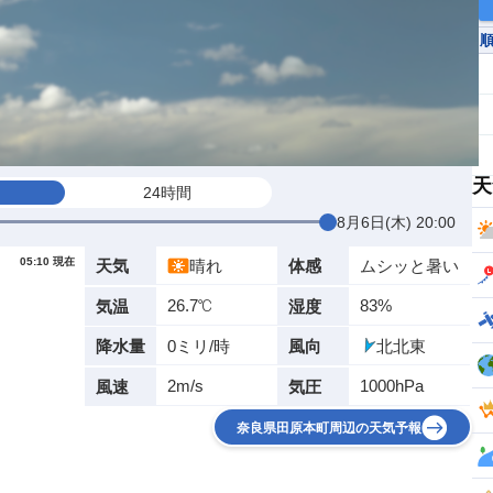
天
24時間
8月6日(木) 20:00
05:10 現在
晴れ
ムシッと暑い
天気
体感
26.7℃
83%
気温
湿度
0ミリ/時
北北東
降水量
風向
2m/s
1000hPa
風速
気圧
奈良県田原本町周辺の天気予報