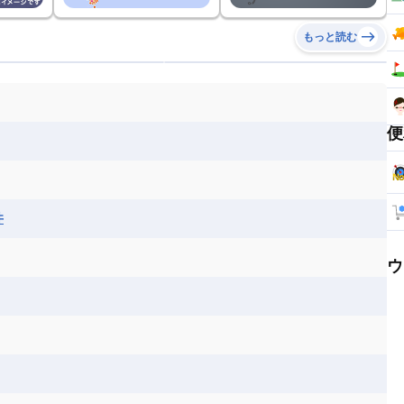
もっと読む
便
井
ウ