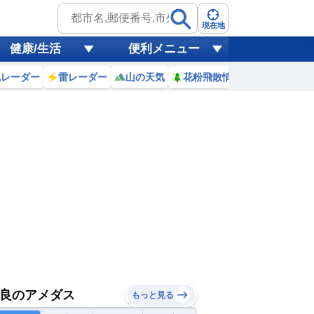
現在地
健康/生活
便利メニュー
風レーダー
雷レーダー
山の天気
花粉飛散情報
世界天気
良のアメダス
もっと見る