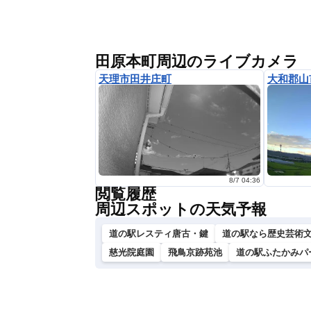
田原本町周辺のライブカメラ
天理市田井庄町
大和郡山
8/7 04:36
閲覧履歴
周辺スポットの天気予報
道の駅レスティ唐古・鍵
道の駅なら歴史芸術
慈光院庭園
飛鳥京跡苑池
道の駅ふたかみパ