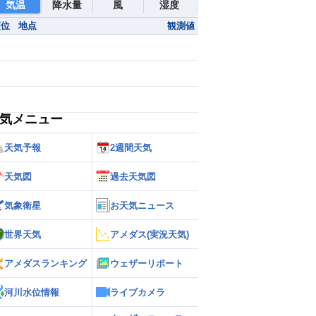
気温
降水量
風
湿度
順位
地点
観測値
気メニュー
天気予報
2週間天気
天気図
過去天気図
気象衛星
お天気ニュース
世界天気
アメダス(実況天気)
アメダスランキング
ウェザーリポート
河川水位情報
ライブカメラ