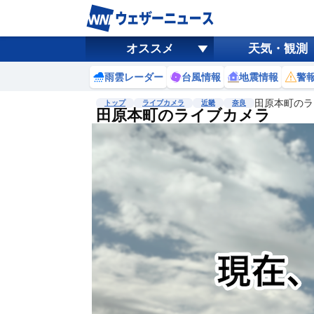
オススメ
天気・観測
雨雲レーダー
台風情報
地震情報
警
田原本町のラ
トップ
ライブカメラ
近畿
奈良
田原本町のライブカメラ