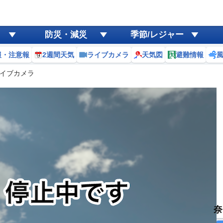
防災・減災
季節/レジャー
報・注意報
2週間天気
ライブカメラ
天気図
避難情報
イブカメラ
奈