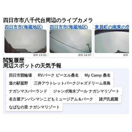
四日市市八千代台周辺のライブカメラ
四日市市(海蔵地区)
四日市市(海蔵地区)
東員町の南東の空
8/9 13:32
8/9 14:07
8/9 1
閲覧履歴
周辺スポットの天気予報
四日市競輪場
RVパーク ビーエル桑名
My Camp 桑名
道の駅菰野
三井アウトレットパークジャズドリーム長島
ナガシマスパーランド
ジャンボ海水プール ナガシマリゾート
名古屋アンパンマンこどもミュージアム＆パーク
諸戸氏庭園
なばなの里 ナガシマリゾート