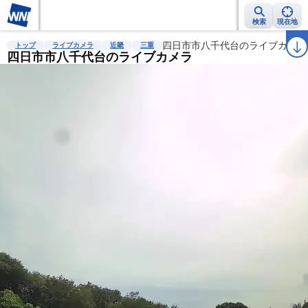
検索
現在地
雨雲レーダー
台風情報
地震情報
四日市市八千代台のライブカメラ
警報・注意報
2週間天気
ラ
トップ
ライブカメラ
近畿
三重
四日市市八千代台のライブカメラ