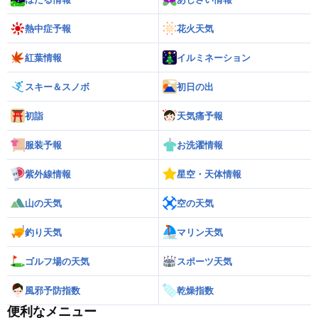
熱中症予報
花火天気
紅葉情報
イルミネーション
スキー＆スノボ
初日の出
初詣
天気痛予報
服装予報
お洗濯情報
紫外線情報
星空・天体情報
山の天気
空の天気
釣り天気
マリン天気
ゴルフ場の天気
スポーツ天気
風邪予防指数
乾燥指数
便利なメニュー