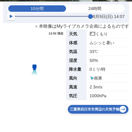
10分間
24時間
8月9日(日) 14:07
※ 本映像はMyライブカメラ企画によるものです
くもり
天気
13:50 現在
ムシッと暑い
体感
33℃
気温
50%
湿度
0ミリ/時
降水量
南東
風向
2.3m/s
風速
1000hPa
気圧
三重県四日市市周辺の天気予報