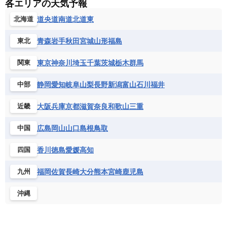
各エリアの天気予報
道央
道南
道北
道東
北海道
青森
岩手
秋田
宮城
山形
福島
東北
東京
神奈川
埼玉
千葉
茨城
栃木
群馬
関東
静岡
愛知
岐阜
山梨
長野
新潟
富山
石川
福井
中部
大阪
兵庫
京都
滋賀
奈良
和歌山
三重
近畿
広島
岡山
山口
島根
鳥取
中国
香川
徳島
愛媛
高知
四国
福岡
佐賀
長崎
大分
熊本
宮崎
鹿児島
九州
沖縄